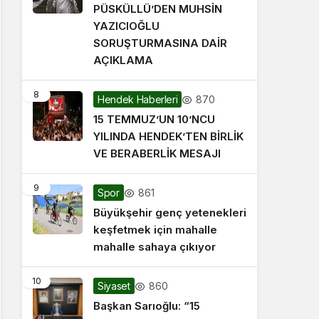
PÜSKÜLLÜ’DEN MUHSİN
YAZICIOĞLU
SORUŞTURMASINA DAİR
AÇIKLAMA
8
870
Hendek Haberleri
15 TEMMUZ’UN 10’NCU
YILINDA HENDEK’TEN BİRLİK
VE BERABERLİK MESAJI
9
861
Spor
Büyükşehir genç yetenekleri
keşfetmek için mahalle
mahalle sahaya çıkıyor
10
860
Siyaset
Başkan Sarıoğlu: “15