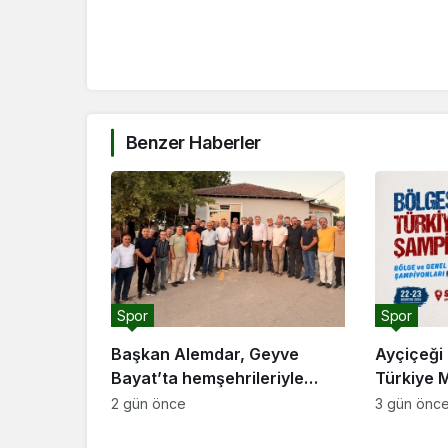
Benzer Haberler
Spor
Spor
Başkan Alemdar, Geyve
Ayçiçeği 
Bayat’ta hemşehrileriyle
Türkiye 
buluştu: “Gençlik ve spor
ev sahipl
2 gün önce
3 gün önc
yatırımlarını hayata