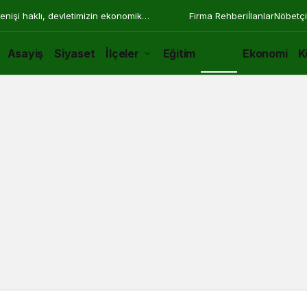
enişi haklı, devletimizin ekonomik
Firma Rehberi
İlanlar
Nöbetçi
Asayiş
Siyaset
İlçeler
Eğitim
Spor
Ekonomi
K