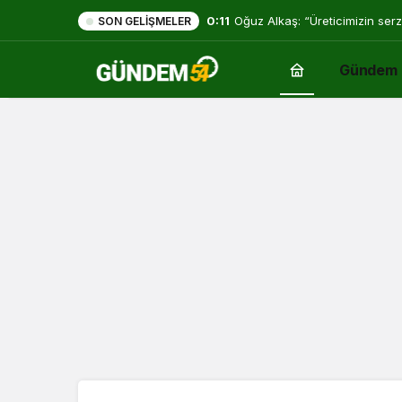
0:11
Oğuz Alkaş: “Üreticimizin serz
SON GELIŞMELER
mücadelesi de ortadadır.”
Gündem