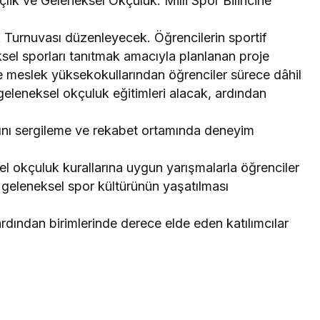
k ve Geleneksel Okçuluk: Milli Spor Bilincine
 Turnuvası düzenleyecek. Öğrencilerin sportif
eksel sporları tanıtmak amacıyla planlanan proje
ve meslek yüksekokullarından öğrenciler sürece dâhil
geleneksel okçuluk eğitimleri alacak, ardından
ını sergileme ve rekabet ortamında deneyim
 okçuluk kurallarına uygun yarışmalarla öğrenciler
e geleneksel spor kültürünün yaşatılması
rdından birimlerinde derece elde eden katılımcılar