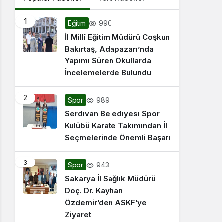
1
990
Eğitim
İl Millî Eğitim Müdürü Coşkun
Bakırtaş, Adapazarı’nda
Yapımı Süren Okullarda
İncelemelerde Bulundu
2
989
Spor
Serdivan Belediyesi Spor
Kulübü Karate Takımından İl
Seçmelerinde Önemli Başarı
3
943
Spor
Sakarya İl Sağlık Müdürü
Doç. Dr. Kayhan
Özdemir’den ASKF’ye
Ziyaret