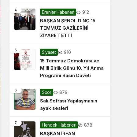
4
912
Erenler Haberleri
BAŞKAN ŞENOL DİNÇ 15
TEMMUZ GAZİLERİNİ
ZİYARET ETTİ
5
910
Siyaset
15 Temmuz Demokrasi ve
Millî Birlik Günü 10. Yıl Anma
Programı Basın Daveti
6
879
Spor
Salı Sofrası Yapılaşmanın
ayak sesleri
7
878
Hendek Haberleri
BAŞKAN İRFAN