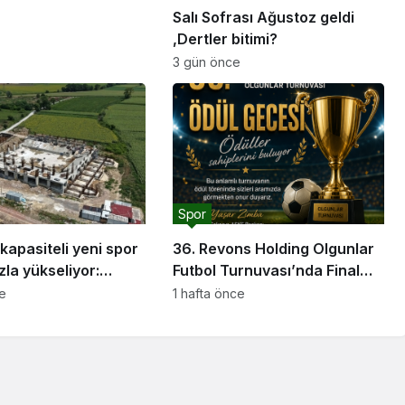
Salı Sofrası Ağustoz geldi
,Dertler bitimi?
3 gün önce
Spor
 kapasiteli yeni spor
36. Revons Holding Olgunlar
zla yükseliyor:
Futbol Turnuvası’nda Final
orları için güçlü bir
Heyecanı Başlıyor
ce
1 hafta önce
luşturuyoruz”