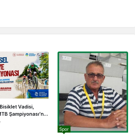
Bisiklet Vadisi,
MTB Şampiyonası’na
iği yapacak
e
Spor