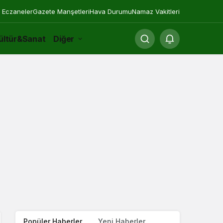
 Eczaneler
Gazete Manşetleri
Hava Durumu
Namaz Vakitleri
ültür&Sanat
Diğer
Popüler Haberler
Yeni Haberler