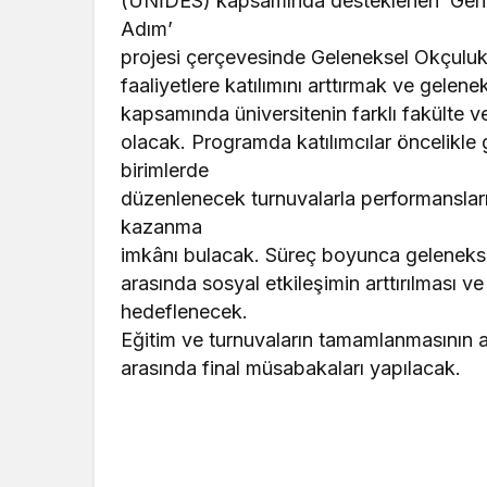
(ÜNİDES) kapsamında desteklenen ‘Gençli
Adım’
projesi çerçevesinde Geleneksel Okçuluk
faaliyetlere katılımını arttırmak ve gelen
kapsamında üniversitenin farklı fakülte 
olacak. Programda katılımcılar öncelikle 
birimlerde
düzenlenecek turnuvalarla performanslar
kazanma
imkânı bulacak. Süreç boyunca geleneksel
arasında sosyal etkileşimin arttırılması v
hedeflenecek.
Eğitim ve turnuvaların tamamlanmasının a
arasında final müsabakaları yapılacak.