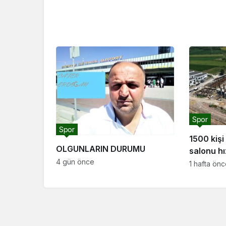
geçirmeye devam edeceğiz”
Spor
Spor
1500 kişi
OLGUNLARIN DURUMU
salonu hı
4 gün önce
“Salon sp
1 hafta ön
altyapı o