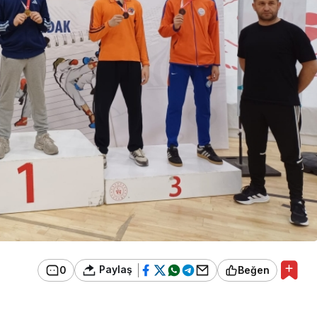
Paylaş
0
Beğen