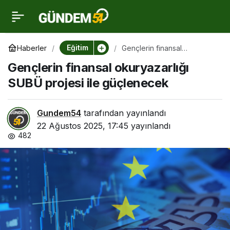
Gençlerin finansal
0
okuryazarlığı SUBÜ
Eğitim
Haberler
Gençlerin finansal
okuryazarlığı SUBÜ projesi
Gençlerin finansal okuryazarlığı
ile güçlenecek
projesi ile güçlenecek
SUBÜ projesi ile güçlenecek
Gundem54
tarafından yayınlandı
22 Ağustos 2025, 17:45
yayınlandı
482