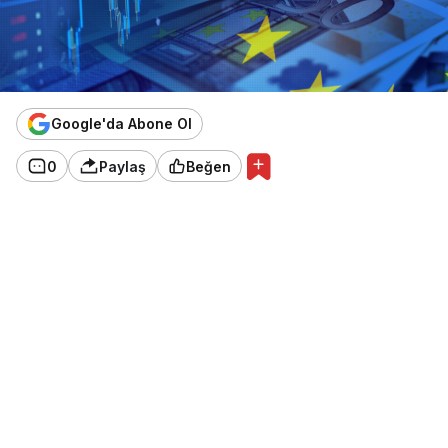
Google'da Abone Ol
0
Paylaş
Beğen