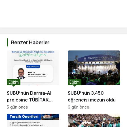
Benzer Haberler
Eğitim
Eğitim
SUBÜ’nün Derma-AI
SUBÜ’nün 3.450
projesine TÜBİTAK
öğrencisi mezun oldu
desteği
5 gün önce
6 gün önce