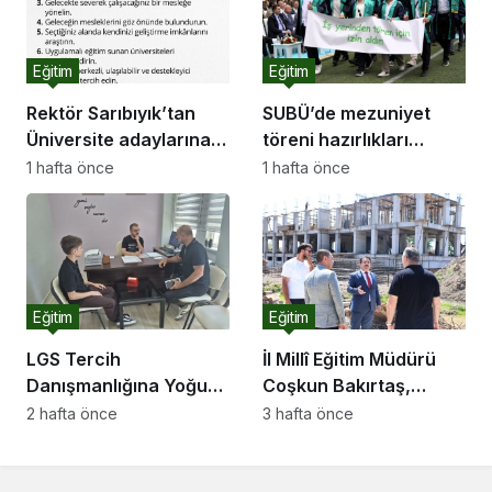
Eğitim
Eğitim
Rektör Sarıbıyık’tan
SUBÜ’de mezuniyet
Üniversite adaylarına
töreni hazırlıkları
tercihi önerileri
tamam
1 hafta önce
1 hafta önce
Eğitim
Eğitim
LGS Tercih
İl Millî Eğitim Müdürü
Danışmanlığına Yoğun
Coşkun Bakırtaş,
İlgi
Adapazarı’nda Yapımı
2 hafta önce
3 hafta önce
Süren Okullarda
İncelemelerde Bulundu