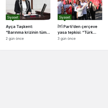
EDECEĞİZ”
Siyaset
Siyaset
Ayça Taşkent:
İYİ Parti’den çerçeve
“Barınma krizinin tüm
yasa tepkisi: “Türk
boyutlarıyla
milletine hesap
2 gün önce
3 gün önce
araştırılması için Meclis
vereceksiniz”
Araştırması açılmasını
istedik.”