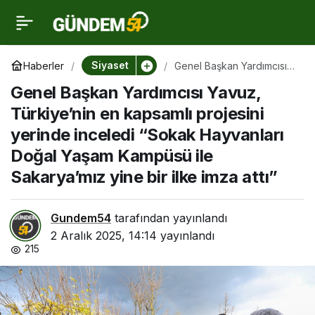
Genel Başkan
0
Yardımcısı Yavuz,
Siyaset
Haberler
Genel Başkan Yardımcısı
Yavuz, Türkiye’nin en
Genel Başkan Yardımcısı Yavuz,
kapsamlı projesini yerinde
Türkiye’nin en kapsamlı
inceledi “Sokak
Türkiye’nin en kapsamlı projesini
Hayvanları Doğal Yaşam
Kampüsü ile Sakarya’mız
yerinde inceledi “Sokak Hayvanları
projesini yerinde
yine bir ilke imza attı”
Doğal Yaşam Kampüsü ile
Sakarya’mız yine bir ilke imza attı”
inceledi “Sokak
Hayvanları Doğal Yaşam
Gundem54
tarafından yayınlandı
2 Aralık 2025, 14:14
yayınlandı
215
Kampüsü ile
Sakarya’mız yine bir ilke