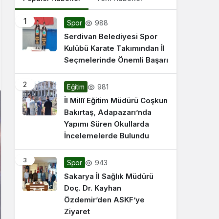
1
988
Spor
Serdivan Belediyesi Spor
Kulübü Karate Takımından İl
Seçmelerinde Önemli Başarı
2
981
Eğitim
İl Millî Eğitim Müdürü Coşkun
Bakırtaş, Adapazarı’nda
Yapımı Süren Okullarda
İncelemelerde Bulundu
3
943
Spor
Sakarya İl Sağlık Müdürü
Doç. Dr. Kayhan
Özdemir’den ASKF’ye
Ziyaret