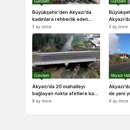
Gündem
Gündem
Büyükşehir’den Akyazı’da
Büyükşeh
kadınlara rehberlik eden
Akyazı’da
buluşma
kapsayan 
2 ay önce
3 ay önce
sıcak asf
Gündem
Akyazı Hab
Akyazı’da 20 mahalleyi
Akyazı’da
bağlayan nokta afetlere karşı
de yeni 
artık daha güçlü
8 ay önce
9 ay önce