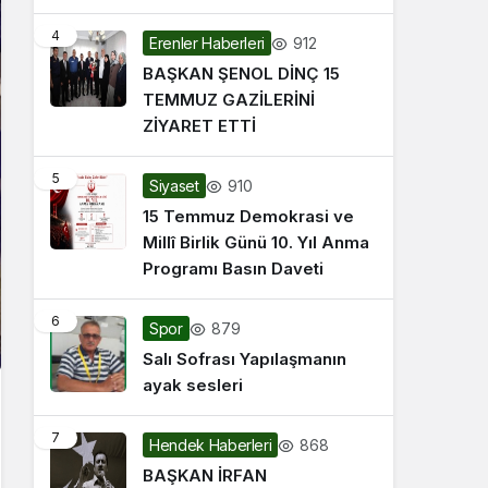
4
912
Erenler Haberleri
BAŞKAN ŞENOL DİNÇ 15
TEMMUZ GAZİLERİNİ
ZİYARET ETTİ
5
910
Siyaset
15 Temmuz Demokrasi ve
Millî Birlik Günü 10. Yıl Anma
Programı Basın Daveti
6
879
Spor
Salı Sofrası Yapılaşmanın
ayak sesleri
7
868
Hendek Haberleri
BAŞKAN İRFAN