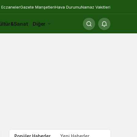
 Eczaneler
Gazete Manşetleri
Hava Durumu
Namaz Vakitleri
ültür&Sanat
Diğer
Popüler Haberler
Yeni Haberler