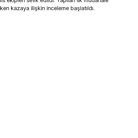
is ekipleri sevk edildi. Yapılan ilk müdahale
ken kazaya ilişkin inceleme başlatıldı.