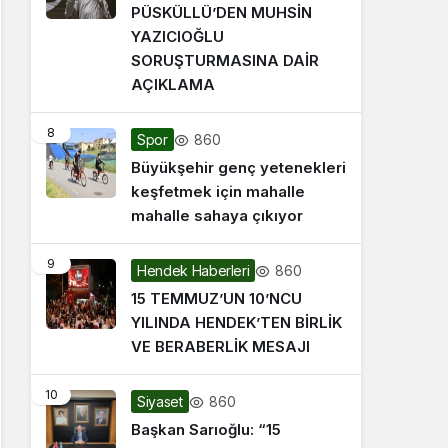
PÜSKÜLLÜ’DEN MUHSİN
YAZICIOĞLU
SORUŞTURMASINA DAİR
AÇIKLAMA
8
860
Spor
Büyükşehir genç yetenekleri
keşfetmek için mahalle
mahalle sahaya çıkıyor
9
860
Hendek Haberleri
15 TEMMUZ’UN 10’NCU
YILINDA HENDEK’TEN BİRLİK
VE BERABERLİK MESAJI
10
860
Siyaset
Başkan Sarıoğlu: “15