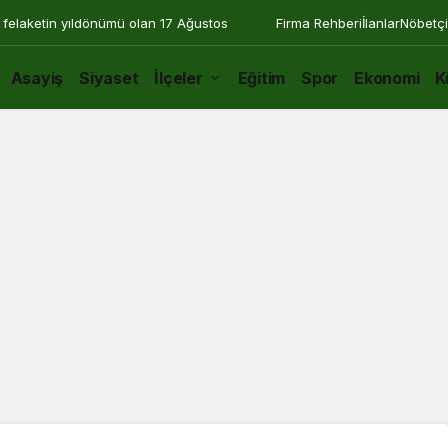
 felaketin yıldönümü olan 17 Ağustos
Firma Rehberi
İlanlar
Nöbetçi
Asayiş
Siyaset
İlçeler
Eğitim
Spor
Ekonomi
K