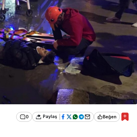
Paylaş
0
Beğen