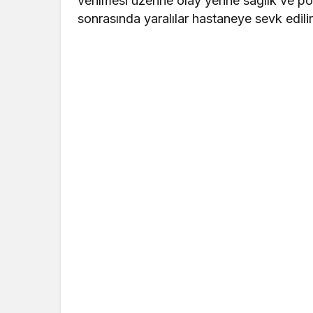
verilmesi üzerine olay yerine sağlık ve pol
sonrasında yaralılar hastaneye sevk edilir