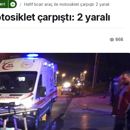
eri
Hafif ticari araç ile motosiklet çarpıştı: 2 yaralı
otosiklet çarpıştı: 2 yaralı
868