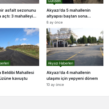
Gündem
ir asfalt sezonunu
Akyazı’da 5 mahallenin
 açtı: 3 mahalleyi
altyapısı baştan sona
8 kilometrelik yol
yenilendi Su kayıplarına geçit
8 ay önce
altta buluşuyor
yok
erleri
Akyazı Haberleri
 Beldibi Mahallesi
Akyazı’da 4 mahallenin
yüzüne kavuştu
ulaşımı için yepyeni dönem
10 ay önce