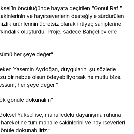
ksel’in öncülüğünde hayata geçirilen “Gönül Rafı”
akinlerinin ve hayırseverlerin desteğiyle sürdürülen
lik ürünlerinin ücretsiz olarak ihtiyaç sahiplerine
arkındalık oluşturdu. Proje, sadece Bahçelievler’e
sümü her şeye değer”
çeken Yasemin Aydoğan, duygularını şu sözlerle
zu bir nebze olsun ödeyebiliyorsak ne mutlu bize.
bessüm, her şeye değer.”
 çok gönüle dokunalım”
 Göksel Yüksel ise, mahalledeki dayanışma ruhuna
k hareketine tüm mahalle sakinlerini ve hayırseverleri
önüle dokunabiliriz.”