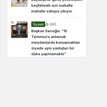
keşfetmek için mahalle
mahalle sahaya çıkıyor
10
860
Siyaset
Başkan Sarıoğlu: “15
Temmuz’u anlamak
meydanlarda konuşmaktan
ziyade aynı yanlışları bir
daha yapmamaktır”