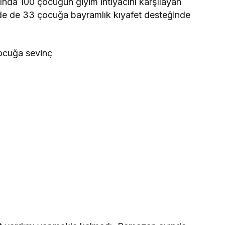
ında 100 çocuğun giyim ihtiyacını karşılayan
de de 33 çocuğa bayramlık kıyafet desteğinde
ocuğa sevinç