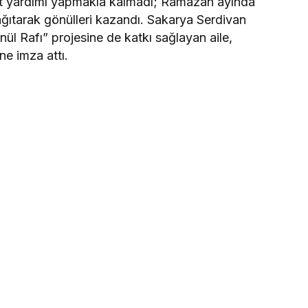
et yardımı yapmakla kalmadı; Ramazan ayında
 dağıtarak gönülleri kazandı. Sakarya Serdivan
ül Rafı” projesine de katkı sağlayan aile,
ne imza attı.