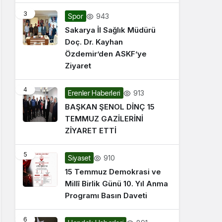
3
943
Spor
Sakarya İl Sağlık Müdürü
Doç. Dr. Kayhan
Özdemir’den ASKF’ye
Ziyaret
4
913
Erenler Haberleri
BAŞKAN ŞENOL DİNÇ 15
TEMMUZ GAZİLERİNİ
ZİYARET ETTİ
5
910
Siyaset
15 Temmuz Demokrasi ve
Millî Birlik Günü 10. Yıl Anma
Programı Basın Daveti
6