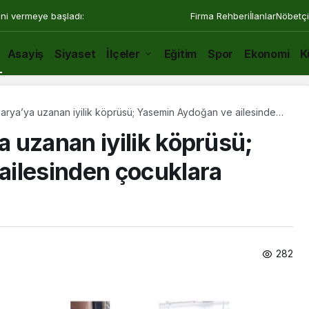
ini vermeye başladı:
Firma Rehberi
İlanlar
Nöbetçi
Asayiş
Siyaset
İlçeler
Eğitim
Spor
Ekonomi
K
rya’ya uzanan iyilik köprüsü; Yasemin Aydoğan ve ailesinden
amlık destek
 uzanan iyilik köprüsü;
ailesinden çocuklara
282