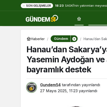
18:23
SASKİ’nin yatırımları meyves
SON GELIŞMELER
Gündem
Gündem
Haberler
Hanau’dan Saka
çocuklara bayr
Hanau’dan Sakarya’ya
Yasemin Aydoğan ve 
bayramlık destek
Gundem54
tarafından yayınlandı
27 Mayıs 2025, 11:23
yayınlandı