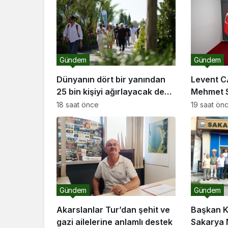
Gündem
Gündem
Dünyanın dört bir yanından
Levent C
25 bin kişiyi ağırlayacak dev
Mehmet S
fuar için geri sayım
ziyareti
18 saat önce
19 saat ön
Gündem
Gündem
Akarslanlar Tur’dan şehit ve
Başkan K
gazi ailelerine anlamlı destek
Sakarya 