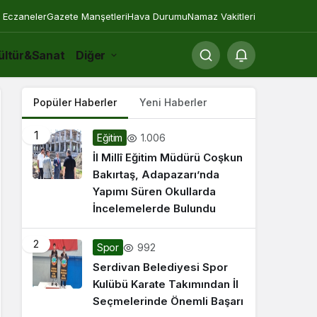
 Eczaneler
Gazete Manşetleri
Hava Durumu
Namaz Vakitleri
ültür&Sanat
Diğer
Popüler Haberler
Yeni Haberler
1
1.006
Eğitim
İl Millî Eğitim Müdürü Coşkun
Bakırtaş, Adapazarı’nda
Yapımı Süren Okullarda
İncelemelerde Bulundu
2
992
Spor
Serdivan Belediyesi Spor
Kulübü Karate Takımından İl
Seçmelerinde Önemli Başarı