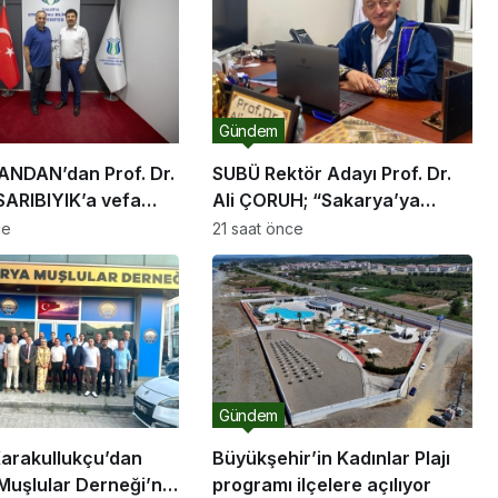
Gündem
ANDAN’dan Prof. Dr.
SUBÜ Rektör Adayı Prof. Dr.
ARIBIYIK’a vefa
Ali ÇORUH; “Sakarya’ya
değer katan bir üniversite
ce
21 saat önce
inşa etmek istiyorum”
Gündem
arakullukçu’dan
Büyükşehir’in Kadınlar Plajı
Muşlular Derneği’ne
programı ilçelere açılıyor