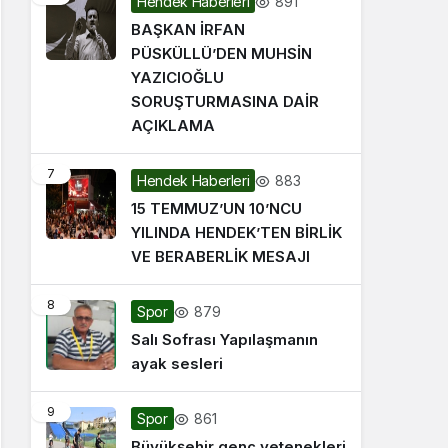
891
Hendek Haberleri
BAŞKAN İRFAN
PÜSKÜLLÜ’DEN MUHSİN
YAZICIOĞLU
SORUŞTURMASINA DAİR
AÇIKLAMA
7
883
Hendek Haberleri
15 TEMMUZ’UN 10’NCU
YILINDA HENDEK’TEN BİRLİK
VE BERABERLİK MESAJI
8
879
Spor
Salı Sofrası Yapılaşmanın
ayak sesleri
9
861
Spor
Büyükşehir genç yetenekleri