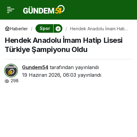
Hendek Anadolu İmam
0
Hatip Lisesi Türkiye
Spor
Haberler
Hendek Anadolu İmam Hatip
Lisesi Türkiye Şampiyonu
Hendek Anadolu İmam Hatip Lisesi
Oldu
Şampiyonu Oldu
Türkiye Şampiyonu Oldu
Gundem54
tarafından yayınlandı
19 Haziran 2026, 06:03
yayınlandı
298