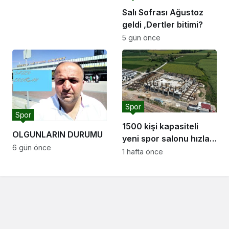
sahipliği yapacak
Salı Sofrası Ağustoz
geldi ,Dertler bitimi?
5 gün önce
Spor
Spor
1500 kişi kapasiteli
OLGUNLARIN DURUMU
yeni spor salonu hızla
6 gün önce
yükseliyor: “Salon
1 hafta önce
sporları için güçlü bir
altyapı oluşturuyoruz”