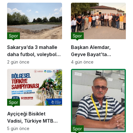
Spor
Spor
Sakarya’da 3 mahalle
Başkan Alemdar,
daha futbol, voleybol
Geyve Bayat’ta
ve basketbol sahasına
hemşehrileriyle
2 gün önce
4 gün önce
kavuşuyor
buluştu: “Gençlik ve
spor yatırımlarını
hayata geçirmeye
devam edeceğiz”
Spor
Ayçiçeği Bisiklet
Vadisi, Türkiye MTB
Şampiyonası’na ev
5 gün önce
Spor