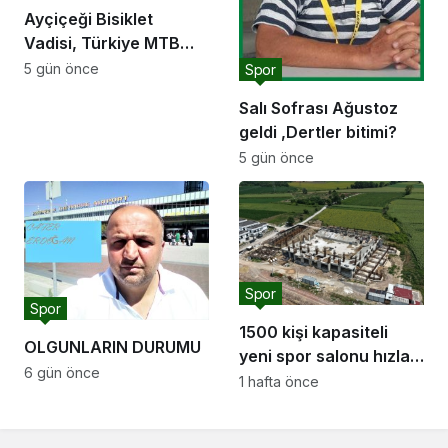
Ayçiçeği Bisiklet
Vadisi, Türkiye MTB
Şampiyonası’na ev
5 gün önce
Spor
sahipliği yapacak
Salı Sofrası Ağustoz
geldi ,Dertler bitimi?
5 gün önce
Spor
Spor
1500 kişi kapasiteli
OLGUNLARIN DURUMU
yeni spor salonu hızla
6 gün önce
yükseliyor: “Salon
1 hafta önce
sporları için güçlü bir
altyapı oluşturuyoruz”