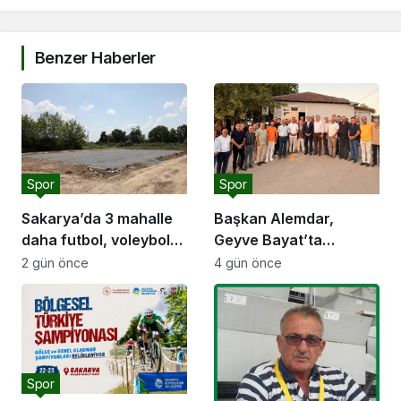
Benzer Haberler
Spor
Spor
Sakarya’da 3 mahalle
Başkan Alemdar,
daha futbol, voleybol
Geyve Bayat’ta
ve basketbol sahasına
hemşehrileriyle
2 gün önce
4 gün önce
kavuşuyor
buluştu: “Gençlik ve
spor yatırımlarını
hayata geçirmeye
devam edeceğiz”
Spor