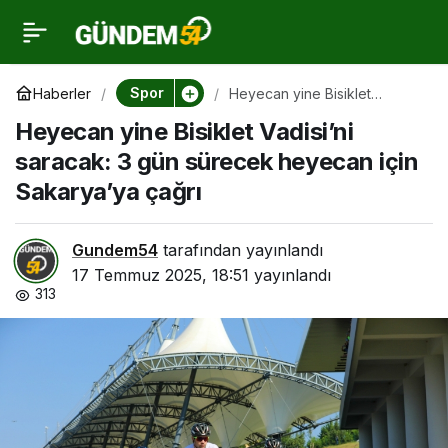
Heyecan yine Bisiklet
0
Vadisi’ni saracak: 3 gün
Spor
Haberler
Heyecan yine Bisiklet
Vadisi’ni saracak: 3 gün
Heyecan yine Bisiklet Vadisi’ni
sürecek heyecan için
sürecek heyecan için
Sakarya’ya çağrı
saracak: 3 gün sürecek heyecan için
Sakarya’ya çağrı
Sakarya’ya çağrı
Gundem54
tarafından yayınlandı
17 Temmuz 2025, 18:51
yayınlandı
313