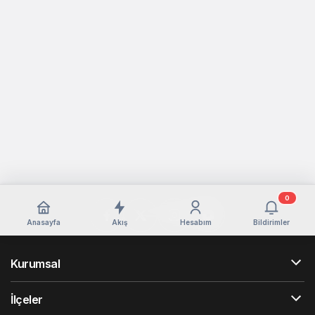
0
Anasayfa
Akış
Hesabım
Bildirimler
Kurumsal
İlçeler