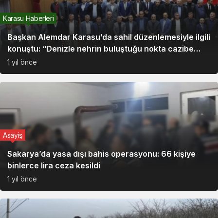
Karasu Haberleri
Başkan Alemdar Karasu’da sahil düzenlemesiyle ilgili
konuştu: “Denizle nehrin buluştuğu nokta cazibe
merkezi olacak”
1 yıl önce
Asayiş
Sakarya’da yasa dışı bahis operasyonu: 66 kişiye
binlerce lira ceza kesildi
1 yıl önce