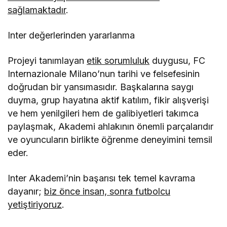
sağlamaktadır
.
Inter de
ğerlerinden yararlanma
Projeyi tanımlayan
etik sorumluluk
duygusu, FC
Internazionale Milano
’
nun tarihi ve felsefesinin
doğrudan bir yansı
mas
ıdır. Başkalarına saygı
duyma, grup hayatına aktif katılım, fikir alışverişi
ve hem yenilgileri hem de galibiyetleri takımca
paylaşmak, Akademi ahlakının
ö
nemli parçalarıdır
ve oyuncuların birlikte öğrenme deneyimini temsil
eder.
Inter Akademi
’
nin başarısı tek temel kavrama
dayanır;
biz
ö
nce insan, sonra futbolcu
yetiştiriyoruz
.