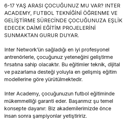
6-17 YAŞ
ARASI
Ç
OCU
Ğ
UNUZ MU VAR? INTER
ACADEMY, FUTBOL TEKNİĞİNİ
ÖĞ
RENME VE
GELİ
Ş
TİRME SÜ
RECİNDE
Ç
OCU
Ğ
UNUZA E
ŞLİK
EDECEK DAİMİ EĞİ
TİM PROJELERİNİ
SUNMAKTAN GURUR DUYAR.
Inter Network
’ün sağladığı en iyi profesyonel
antren
ö
rlerle, ç
ocu
ğunuz yeteneğini geliştirme
fırsatına sahip olacaktır. Bu eğitimler teknik, dijital
ve pazarlama desteği yoluyla en gelişmiş eğitim
modellerine g
ö
re yürütülmektedir.
Inter Academy, ç
ocu
ğunuzun futbol eğitiminde
mükemmelliği garanti eder. Başarımız şu temel
konsepte dayanır: Biz akademilerimizde
ö
nce
insan sonra şampiyonlar yetiştiririz.