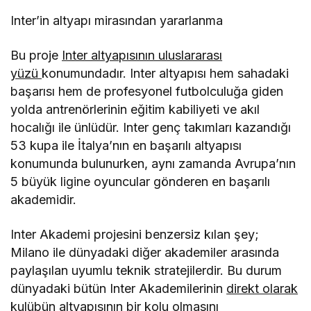
Inter
’
in altyapı
miras
ından yararlanma
Bu proje
Inter altyapısının uluslararası
yüzü
konumundadır. Inter altyapısı hem sahadaki
başarısı hem de profesyonel futbolculuğa giden
yolda antren
ö
rlerinin eğitim kabiliyeti ve akıl
hocalığı ile ünlüdür. Inter genç takımları kazandığı
53 kupa ile İtalya
’
nı
n en ba
şarılı altyapısı
konumunda bulunurken, aynı zamanda Avrupa
’
nın
5 büyük ligine oyuncular g
ö
nderen en ba
şarılı
akademidir.
Inter Akademi projesini benzersiz kılan ş
ey;
Milano ile d
ünyadaki diğer akademiler arasında
paylaşılan uyumlu teknik stratejilerdir. Bu durum
dünyadaki bütün Inter Akademilerinin
direkt olarak
kulübün altyapısının bir kolu olmasını