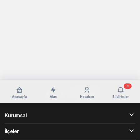
0
Anasayfa
Akış
Hesabım
Bildirimler
Kurumsal
İlçeler