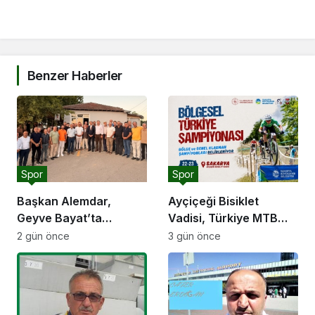
Benzer Haberler
Spor
Spor
Başkan Alemdar,
Ayçiçeği Bisiklet
Geyve Bayat’ta
Vadisi, Türkiye MTB
hemşehrileriyle
Şampiyonası’na ev
2 gün önce
3 gün önce
buluştu: “Gençlik ve
sahipliği yapacak
spor yatırımlarını
hayata geçirmeye
devam edeceğiz”