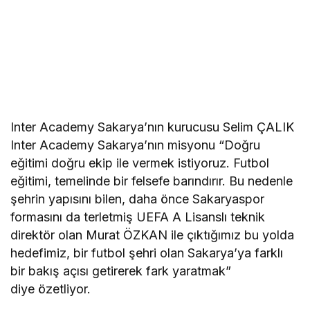
Inter Academy Sakarya’nın kurucusu Selim ÇALIK
Inter Academy Sakarya
’
nın misyonu “Doğru
eğitimi doğru ekip ile vermek istiyoruz. Futbol
eğitimi, temelinde bir felsefe barındırır. Bu nedenle
şehrin yapısını bilen, daha
ö
nce Sakaryaspor
formasını da terletmiş
UEFA A
Lisanslı teknik
direkt
ö
r olan Murat ÖZKAN ile çıktığımız bu yolda
hedefimiz, bir futbol şehri olan Sakarya
’
ya farklı
bir bakış açısı getirerek fark yaratmak”
diye
ö
zetliyor.