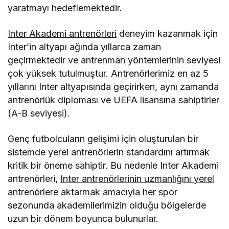
yaratmayı
hedeflemektedir.
Inter Akademi antren
ö
rleri
deneyim kazanmak iç
in
Inter
’
in altyapı ağında yıllarca zaman
geçirmektedir ve antrenman y
ö
ntemlerinin seviyesi
çok yüksek tutulmuştur. Antren
ö
rlerimiz en az 5
yıllarını Inter altyapısında geçirirken, aynı zamanda
antren
ö
rlük diploması ve UEFA lisansına sahiptirler
(A-B seviyesi).
Gen
ç futbolcuların gelişimi için oluşturulan bir
sistemde yerel antren
ö
rlerin standardını artırmak
kritik bir
ö
neme sahiptir. Bu nedenle Inter Akademi
antren
ö
rleri,
Inter antren
ö
rlerinin uzmanlığını yerel
antren
ö
rlere aktarmak
amacıyla her spor
sezonunda akademilerimizin olduğu b
ö
lgelerde
uzun bir d
ö
nem boyunca bulunurlar.