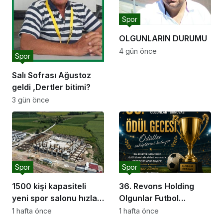
Spor
OLGUNLARIN DURUMU
4 gün önce
Spor
Salı Sofrası Ağustoz
geldi ,Dertler bitimi?
3 gün önce
Spor
Spor
1500 kişi kapasiteli
36. Revons Holding
yeni spor salonu hızla
Olgunlar Futbol
yükseliyor: “Salon
Turnuvası’nda Final
1 hafta önce
1 hafta önce
sporları için güçlü bir
Heyecanı Başlıyor