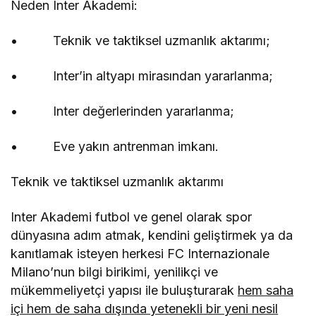
Neden Inter Akademi:
• Teknik ve taktiksel uzmanlık aktarımı;
• Inter
’
in altyapı
miras
ından yararlanma;
•
Inter de
ğerlerinden yararlanma;
• Eve yakın antrenman imkanı.
Teknik ve taktiksel uzmanlık aktarımı
Inter Akademi futbol ve genel olarak spor
dünyası
na ad
ım atmak, kendini geliştirmek ya da
kanıtlamak isteyen herkesi FC Internazionale
Milano
’
nun bilgi birikimi, yenilikçi ve
mükemmeliyetçi yapısı ile buluşturarak
hem saha
içi hem de saha dışında yetenekli bir yeni nesil