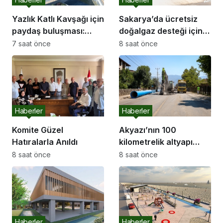
Yazlık Katlı Kavşağı için
Sakarya’da ücretsiz
paydaş buluşması:
doğalgaz desteği için
“İletişim kanallarımız
başvurular başladı
7 saat önce
8 saat önce
hep açık olacak”
Haberler
Haberler
Komite Güzel
Akyazı’nın 100
Hatıralarla Anıldı
kilometrelik altyapı
hattı için saha
8 saat önce
8 saat önce
çalışmaları başladı
Haberler
Haberler