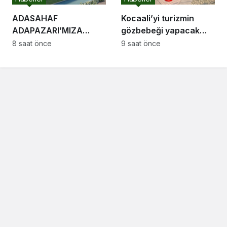
ADASAHAF
Kocaali’yi turizmin
ADAPAZARI’MIZA
gözbebeği yapacak
HAYIRLI OLSUN
sahil projelerini ilk kez
8 saat önce
9 saat önce
Adapazarı Meclisi
paylaştı: “Gurur
Toplandı
duyacağımız bir cazibe
merkezi olacak”