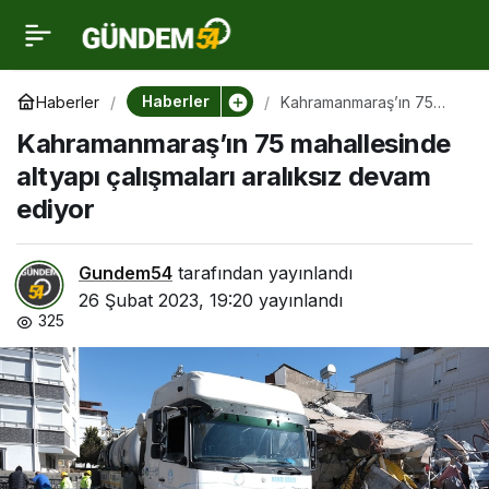
Kahramanmaraş’ın 75
0
mahallesinde altyapı
Haberler
Haberler
Kahramanmaraş’ın 75
mahallesinde altyapı
Kahramanmaraş’ın 75 mahallesinde
çalışmaları aralıksız
çalışmaları aralıksız
devam ediyor
altyapı çalışmaları aralıksız devam
ediyor
devam ediyor
Gundem54
tarafından yayınlandı
26 Şubat 2023, 19:20
yayınlandı
325