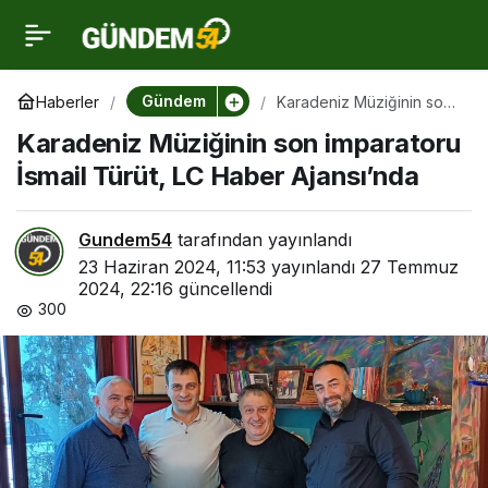
Karadeniz Müziğinin son
0
imparatoru İsmail Türüt,
Gündem
Haberler
Karadeniz Müziğinin son
imparatoru İsmail Türüt,
Karadeniz Müziğinin son imparatoru
LC Haber Ajansı’nda
LC Haber Ajansı’nda
İsmail Türüt, LC Haber Ajansı’nda
Gundem54
tarafından yayınlandı
23 Haziran 2024, 11:53
yayınlandı
27 Temmuz
2024, 22:16
güncellendi
300