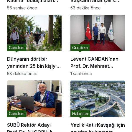
Kadına” buluşmaları
Başkanı Nihat Çelik:
Akyazı’da devam etti
“Gençliğine Sahip
56 saniye önce
56 dakika önce
Çıkmayan Milletler
Geleceğini İnşa
Edemez”
Gündem
Gündem
Dünyanın dört bir
Levent CANDAN’dan
yanından 25 bin kişiyi
Prof. Dr. Mehmet
ağırlayacak dev fuar
SARIBIYIK’a vefa
58 dakika önce
1 saat önce
için geri sayım
ziyareti
Gündem
Haberler
SUBÜ Rektör Adayı
Yazlık Katlı Kavşağı için
Prof. Dr. Ali ÇORUH;
paydaş buluşması: