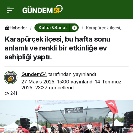
Karapürçek ilçesi, bu
0
hafta sonu anlamlı ve
Kültür&Sanat
Haberler
Karapürçek ilçesi,
bu hafta sonu
Karapürçek ilçesi, bu hafta sonu
anlamlı ve renkli bir
renkli bir etkinliğe ev
etkinliğe ev
anlamlı ve renkli bir etkinliğe ev
sahipliği yaptı.
sahipliği yaptı.
sahipliği yaptı.
Gundem54
tarafından yayınlandı
27 Mayıs 2025, 15:00
yayınlandı
14 Temmuz
2025, 23:37
güncellendi
241