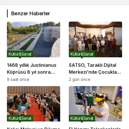
Benzer Haberler
Kültür&Sanat
Kültür&Sanat
1468 yıllık Justinianus
SATSO, Taraklı Dijital
Köprüsü 8 yıl sonra
Merkezi’nde Çocukları
yeniden ziyarete açıldı
Sanatla Buluşturdu
9 saat önce
2 gün önce
Kültür&Sanat
Kültür&Sanat