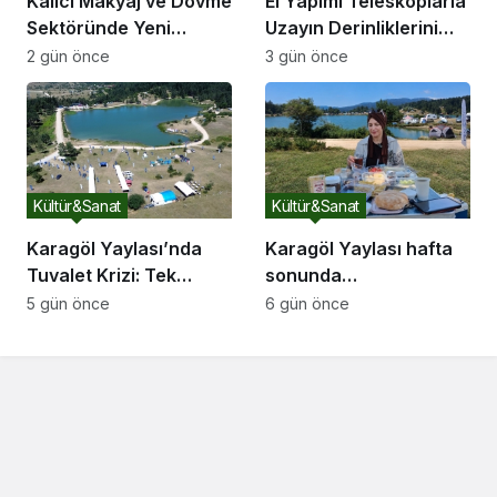
Kalıcı Makyaj ve Dövme
El Yapımı Teleskoplarla
Sektöründe Yeni
Uzayın Derinliklerini
Dönem: 2026’nın Ana
Keşfediyorlar
2 gün önce
3 gün önce
Gündemi Güvenli
Pigment ve Bilimsel
Eğitim
Kültür&Sanat
Kültür&Sanat
Karagöl Yaylası’nda
Karagöl Yaylası hafta
Tuvalet Krizi: Tek
sonunda
Tuvalet Binlerce
doğaseverlerin akınına
5 gün önce
6 gün önce
Ziyaretçiye Yetmiyor
uğradı