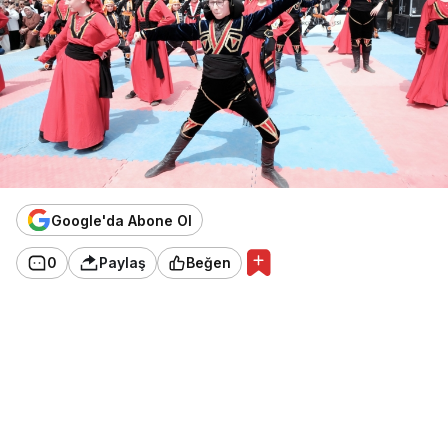
Google'da Abone Ol
0
Paylaş
Beğen