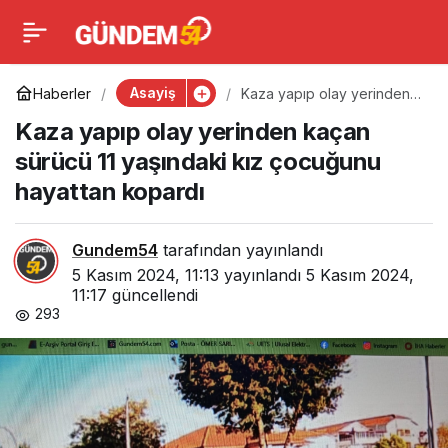
Kaza yapıp olay
0
yerinden kaçan sürücü
Asayiş
Haberler
Kaza yapıp olay yerinden
kaçan sürücü 11 yaşındaki
Kaza yapıp olay yerinden kaçan
kız çocuğunu hayattan
11 yaşındaki kız
kopardı
sürücü 11 yaşındaki kız çocuğunu
hayattan kopardı
çocuğunu hayattan
kopardı
Gundem54
tarafından yayınlandı
5 Kasım 2024, 11:13
yayınlandı
5 Kasım 2024,
11:17
güncellendi
293