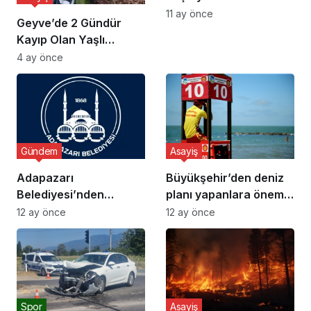
11 ay önce
Geyve’de 2 Gündür
Kayıp Olan Yaşlı
Adamın Cansız Bedeni
4 ay önce
Bulundu
Gündem
Asayiş
Adapazarı
Büyükşehir’den deniz
Belediyesi’nden
planı yapanlara önemli
Dolandırıcılık Uyarısı
uyarı
12 ay önce
12 ay önce
Spor
Asayiş