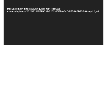
Dosyayı indir: https://www.gundem54.com/wp-
content/uploads/2024/11/D1EFA532-3202-45E7-A04D-8E56A0D35BAA.mp4?_=1