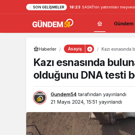
18:23
SASKİ’nin yatırımları meyves
SON GELIŞMELER
Gündem
Asayiş
Haberler
Kazı esnasında b
Kazı esnasında bulun
olduğunu DNA testi b
Gundem54
tarafından yayınlandı
21 Mayıs 2024, 15:51
yayınlandı