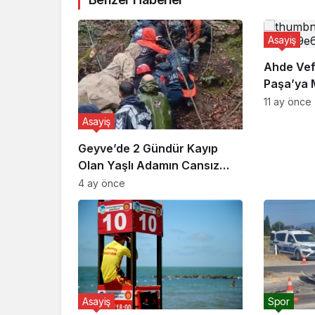
Asayiş
Ahde Vef
Paşa’ya 
11 ay önce
Asayiş
Geyve’de 2 Gündür Kayıp
Olan Yaşlı Adamın Cansız
Bedeni Bulundu
4 ay önce
Asayiş
Spor