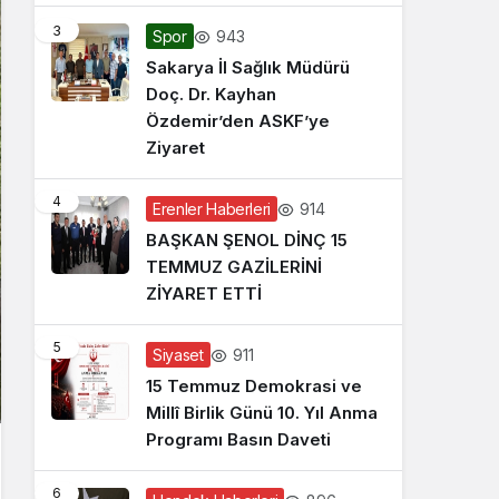
3
943
Spor
Sakarya İl Sağlık Müdürü
Doç. Dr. Kayhan
Özdemir’den ASKF’ye
Ziyaret
4
914
Erenler Haberleri
BAŞKAN ŞENOL DİNÇ 15
TEMMUZ GAZİLERİNİ
ZİYARET ETTİ
5
911
Siyaset
15 Temmuz Demokrasi ve
Millî Birlik Günü 10. Yıl Anma
Programı Basın Daveti
6