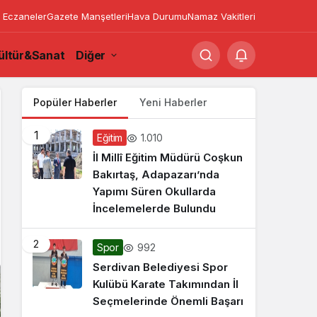
 Eczaneler
Gazete Manşetleri
Hava Durumu
Namaz Vakitleri
ültür&Sanat
Diğer
Popüler Haberler
Yeni Haberler
1
1.010
Eğitim
İl Millî Eğitim Müdürü Coşkun
Bakırtaş, Adapazarı’nda
Yapımı Süren Okullarda
İncelemelerde Bulundu
2
992
Spor
Serdivan Belediyesi Spor
Kulübü Karate Takımından İl
Seçmelerinde Önemli Başarı