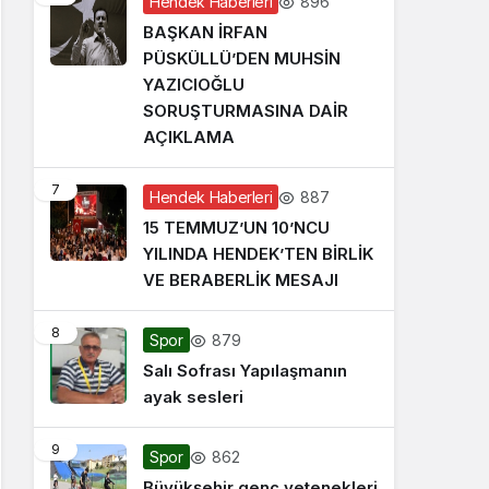
896
Hendek Haberleri
BAŞKAN İRFAN
PÜSKÜLLÜ’DEN MUHSİN
YAZICIOĞLU
SORUŞTURMASINA DAİR
AÇIKLAMA
7
887
Hendek Haberleri
15 TEMMUZ’UN 10’NCU
YILINDA HENDEK’TEN BİRLİK
VE BERABERLİK MESAJI
8
879
Spor
Salı Sofrası Yapılaşmanın
ayak sesleri
9
862
Spor
Büyükşehir genç yetenekleri