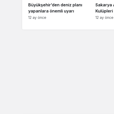
Büyükşehir’den deniz planı
Sakarya 
yapanlara önemli uyarı
Kulüpler
Başkanı 
12 ay önce
12 ay önce
Akyazı’da