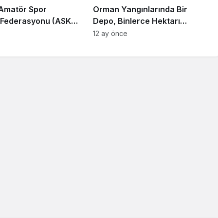
Amatör Spor
Orman Yangınlarında Bir
i Federasyonu (ASKF)
Depo, Binlerce Hektarı
Yaşar Zımba,
Kurtarabilir
12 ay önce
 trafik kazası yaptı.