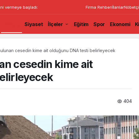
ini vermeye başladı:
Firma Rehberi
İlanlar
Nöbetçi
Asayiş
Siyaset
İlçeler
Eğitim
Spor
Ekonomi
K
ulunan cesedin kime ait olduğunu DNA testi belirleyecek
an cesedin kime ait
elirleyecek
404