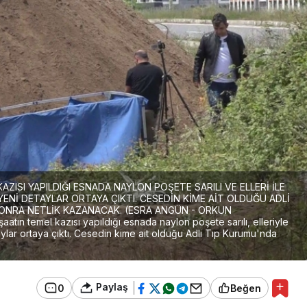
ZISI YAPILDIĞI ESNADA NAYLON POŞETE SARILI VE ELLERİ İLE
YENİ DETAYLAR ORTAYA ÇIKTI. CESEDİN KİME AİT OLDUĞU ADLİ
ONRA NETLİK KAZANACAK. (ESRA ANGÜN - ORKUN
tın temel kazısı yapıldığı esnada naylon poşete sarılı, elleriyle
aylar ortaya çıktı. Cesedin kime ait olduğu Adli Tıp Kurumu'nda
Paylaş
0
Beğen