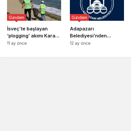
Filosuna destek olmak
için bir araya geliyor
Gündem
Gündem
İsveç’te başlayan
Adapazarı
‘plogging’ akımı Karasu
Belediyesi’nden
Sahili’ne ulaştı: Elde
Dolandırıcılık Uyarısı
11 ay önce
12 ay önce
poşetlerle baştan sona
kadar…