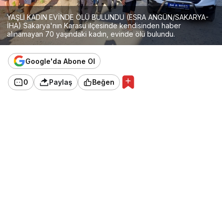
YAŞLI KADIN EVİNDE ÖLÜ BULUNDU (ESRA ANGÜN/SAKARYA-
İHA) Sakarya'nın Karasu ilçesinde kendisinden haber
alınamayan 70 yaşındaki kadın, evinde ölü bulundu.
Google'da Abone Ol
0
Paylaş
Beğen