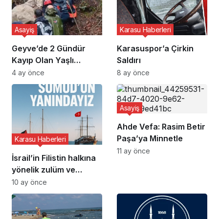
Asayiş
Karasu Haberleri
Geyve’de 2 Gündür
Karasuspor’a Çirkin
Kayıp Olan Yaşlı
Saldırı
Adamın Cansız Bedeni
4 ay önce
8 ay önce
Bulundu
Asayiş
Ahde Vefa: Rasim Betir
Paşa’ya Minnetle
Karasu Haberleri
11 ay önce
İsrail’in Filistin halkına
yönelik zulüm ve
vahşetine karşı
10 ay önce
dünyada tepki
uyandırmak amacıyla
yola çıkan Sumud