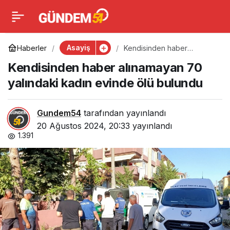
Kendisinden haber
0
alınamayan 70 yalındaki
Asayiş
Haberler
Kendisinden haber
alınamayan 70 yalındaki
Kendisinden haber alınamayan 70
kadın evinde ölü bulundu
kadın evinde ölü
yalındaki kadın evinde ölü bulundu
bulundu
Gundem54
tarafından yayınlandı
20 Ağustos 2024, 20:33
yayınlandı
1.391