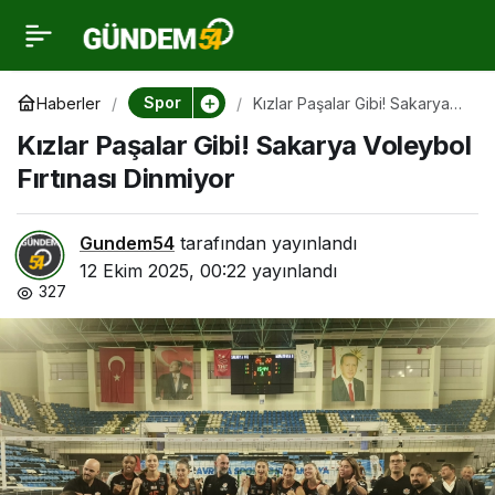
Kızlar Paşalar Gibi!
0
Sakarya Voleybol
Spor
Haberler
Kızlar Paşalar Gibi! Sakarya
Voleybol Fırtınası Dinmiyor
Kızlar Paşalar Gibi! Sakarya Voleybol
Fırtınası Dinmiyor
Fırtınası Dinmiyor
Gundem54
tarafından yayınlandı
12 Ekim 2025, 00:22
yayınlandı
327