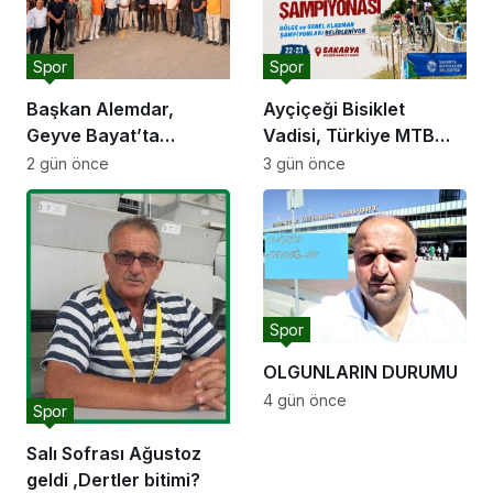
Spor
Spor
Başkan Alemdar,
Ayçiçeği Bisiklet
Geyve Bayat’ta
Vadisi, Türkiye MTB
hemşehrileriyle
Şampiyonası’na ev
2 gün önce
3 gün önce
buluştu: “Gençlik ve
sahipliği yapacak
spor yatırımlarını
hayata geçirmeye
devam edeceğiz”
Spor
OLGUNLARIN DURUMU
4 gün önce
Spor
Salı Sofrası Ağustoz
geldi ,Dertler bitimi?