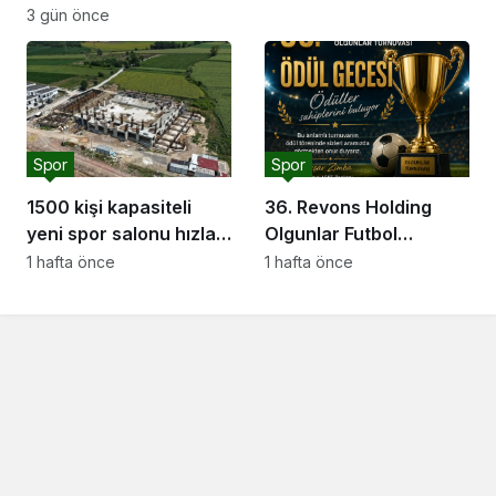
3 gün önce
Spor
Spor
1500 kişi kapasiteli
36. Revons Holding
yeni spor salonu hızla
Olgunlar Futbol
yükseliyor: “Salon
Turnuvası’nda Final
1 hafta önce
1 hafta önce
sporları için güçlü bir
Heyecanı Başlıyor
altyapı oluşturuyoruz”