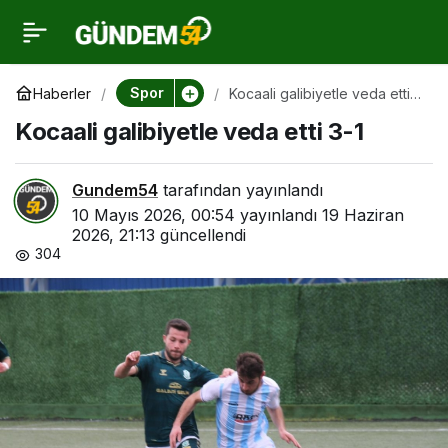
Kocaali galibiyetle veda
0
etti 3-1
Spor
Haberler
Kocaali galibiyetle veda etti
3-1
Kocaali galibiyetle veda etti 3-1
Gundem54
tarafından yayınlandı
10 Mayıs 2026, 00:54
yayınlandı
19 Haziran
2026, 21:13
güncellendi
304