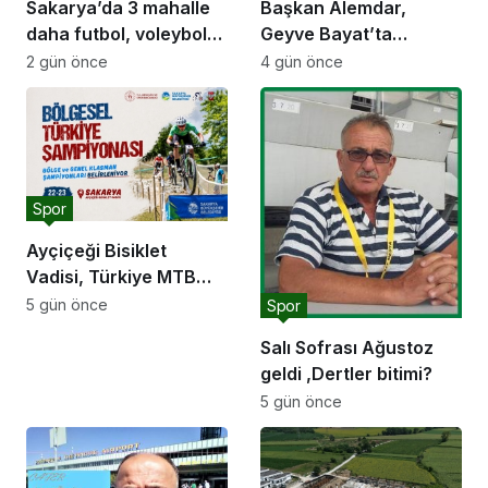
Sakarya’da 3 mahalle
Başkan Alemdar,
daha futbol, voleybol
Geyve Bayat’ta
ve basketbol sahasına
hemşehrileriyle
2 gün önce
4 gün önce
kavuşuyor
buluştu: “Gençlik ve
spor yatırımlarını
hayata geçirmeye
devam edeceğiz”
Spor
Ayçiçeği Bisiklet
Vadisi, Türkiye MTB
Şampiyonası’na ev
5 gün önce
Spor
sahipliği yapacak
Salı Sofrası Ağustoz
geldi ,Dertler bitimi?
5 gün önce