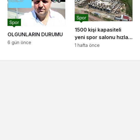
Spor
Spor
1500 kişi kapasiteli
OLGUNLARIN DURUMU
yeni spor salonu hızla
6 gün önce
yükseliyor: “Salon
1 hafta önce
sporları için güçlü bir
altyapı oluşturuyoruz”