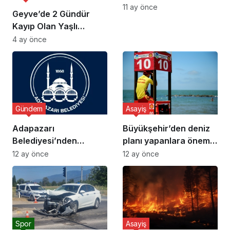
11 ay önce
Geyve’de 2 Gündür
Kayıp Olan Yaşlı
Adamın Cansız Bedeni
4 ay önce
Bulundu
Gündem
Asayiş
Adapazarı
Büyükşehir’den deniz
Belediyesi’nden
planı yapanlara önemli
Dolandırıcılık Uyarısı
uyarı
12 ay önce
12 ay önce
Spor
Asayiş