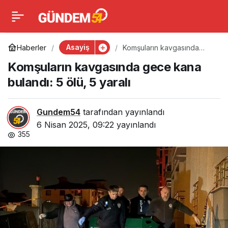
Komşuların kavgasında
0
gece kana bulandı: 5
Asayiş
Haberler
Komşuların kavgasında
gece kana bulandı: 5 ölü, 5
Komşuların kavgasında gece kana
yaralı
ölü, 5 yaralı
bulandı: 5 ölü, 5 yaralı
Gundem54
tarafından yayınlandı
6 Nisan 2025, 09:22
yayınlandı
355