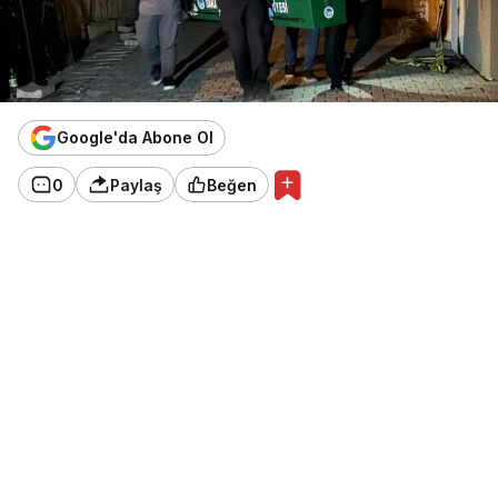
Google'da Abone Ol
0
Paylaş
Beğen