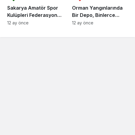
Sakarya Amatör Spor
Orman Yangınlarında
Kulüpleri Federasyonu
Bir Depo, Binlerce
(ASKF) Başkanı Yaşar
Hektarı Kurtarabilir
12 ay önce
12 ay önce
Zımba, Akyazı’da trafik
kazası yaptı.