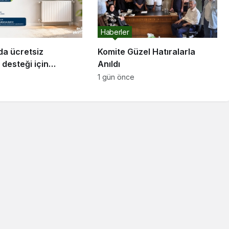
Haberler
da ücretsiz
Komite Güzel Hatıralarla
desteği için
Anıldı
ar başladı
1 gün önce