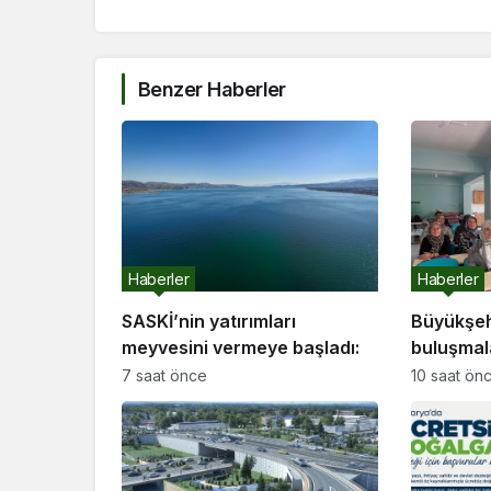
Benzer Haberler
Haberler
Haberler
SASKİ’nin yatırımları
Büyükşeh
meyvesini vermeye başladı:
buluşmal
etti
7 saat önce
10 saat ön