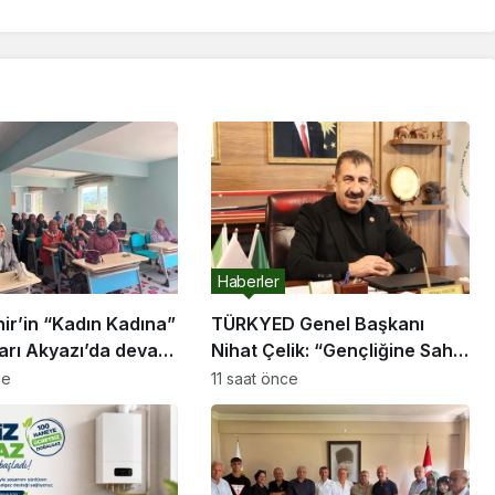
Haberler
ir’in “Kadın Kadına”
TÜRKYED Genel Başkanı
arı Akyazı’da devam
Nihat Çelik: “Gençliğine Sahip
Çıkmayan Milletler Geleceğini
ce
11 saat önce
İnşa Edemez”