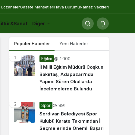
 Eczaneler
Gazete Manşetleri
Hava Durumu
Namaz Vakitleri
ültür&Sanat
Diğer
Popüler Haberler
Yeni Haberler
1
1.000
Eğitim
İl Millî Eğitim Müdürü Coşkun
Bakırtaş, Adapazarı’nda
Yapımı Süren Okullarda
İncelemelerde Bulundu
2
991
Spor
Serdivan Belediyesi Spor
Kulübü Karate Takımından İl
Seçmelerinde Önemli Başarı