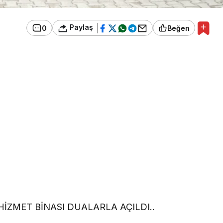
Paylaş
0
Beğen
İZMET BİNASI DUALARLA AÇILDI..