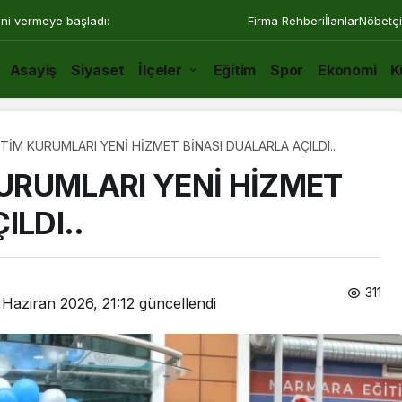
ini vermeye başladı:
Firma Rehberi
İlanlar
Nöbetçi
Asayiş
Siyaset
İlçeler
Eğitim
Spor
Ekonomi
K
İM KURUMLARI YENİ HİZMET BİNASI DUALARLA AÇILDI..
URUMLARI YENİ HİZMET
ILDI..
311
 Haziran 2026, 21:12
güncellendi