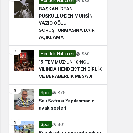
888
Hendek Haberleri
BAŞKAN İRFAN
PÜSKÜLLÜ’DEN MUHSİN
YAZICIOĞLU
SORUŞTURMASINA DAİR
AÇIKLAMA
7
880
Hendek Haberleri
15 TEMMUZ’UN 10’NCU
YILINDA HENDEK’TEN BİRLİK
VE BERABERLİK MESAJI
8
879
Spor
Salı Sofrası Yapılaşmanın
ayak sesleri
9
861
Spor
Büyükşehir genç yetenekleri