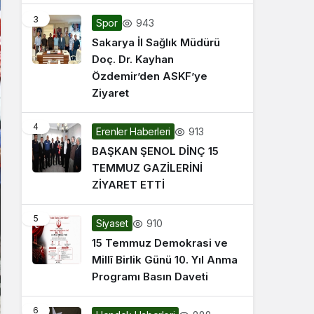
3
943
Spor
Sakarya İl Sağlık Müdürü
Doç. Dr. Kayhan
Özdemir’den ASKF’ye
Ziyaret
4
913
Erenler Haberleri
BAŞKAN ŞENOL DİNÇ 15
TEMMUZ GAZİLERİNİ
ZİYARET ETTİ
5
910
Siyaset
15 Temmuz Demokrasi ve
Millî Birlik Günü 10. Yıl Anma
Programı Basın Daveti
6