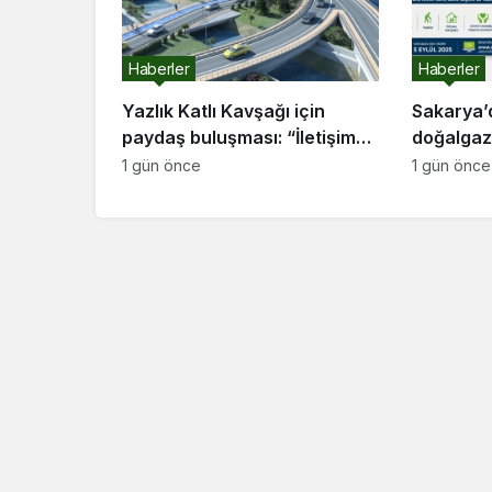
Haberler
Haberler
Yazlık Katlı Kavşağı için
Sakarya’
paydaş buluşması: “İletişim
doğalgaz 
kanallarımız hep açık olacak”
başvurul
1 gün önce
1 gün önce