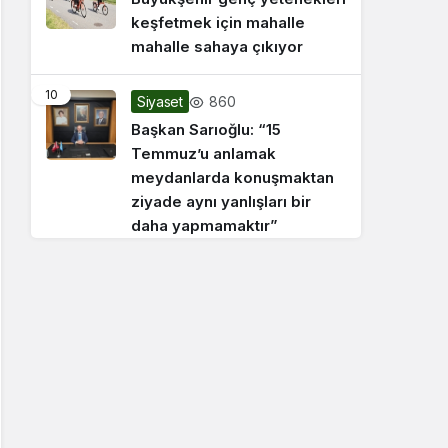
keşfetmek için mahalle
mahalle sahaya çıkıyor
10
860
Siyaset
Başkan Sarıoğlu: “15
Temmuz’u anlamak
meydanlarda konuşmaktan
ziyade aynı yanlışları bir
daha yapmamaktır”