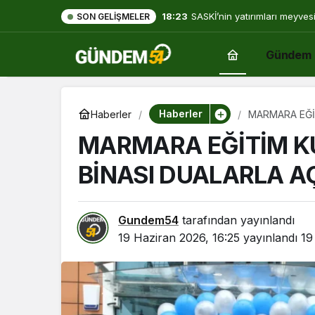
18:23
SASKİ’nin yatırımları meyves
SON GELIŞMELER
Gündem
Haberler
Haberler
MARMARA EĞİT
MARMARA EĞİTİM K
BİNASI DUALARLA AÇ
Gundem54
tarafından yayınlandı
19 Haziran 2026, 16:25
yayınlandı
19