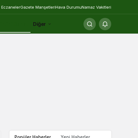
 Eczaneler
Gazete Manşetleri
Hava Durumu
Namaz Vakitleri
ültür&Sanat
Diğer
Popüler Haberler
Yeni Haberler