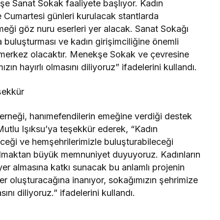
ekşe Sanat Sokak faaliyete başlıyor. Kadın
ve Cumartesi günleri kurulacak stantlarda
emeği göz nuru eserleri yer alacak. Sanat Sokağı
la buluşturması ve kadın girişimciliğine önemli
r merkez olacaktır. Menekşe Sokak ve çevresine
ın hayırlı olmasını diliyoruz” ifadelerini kullandı.
şekkür
erneği, hanımefendilerin emeğine verdiği destek
Mutlu Işıksu’ya teşekkür ederek, “Kadın
ileceği ve hemşehrilerimizle buluşturabileceği
e olmaktan büyük memnuniyet duyuyoruz. Kadınların
er almasına katkı sunacak bu anlamlı projenin
r oluşturacağına inanıyor, sokağımızın şehrimize
ını diliyoruz.” ifadelerini kullandı.