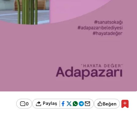
Paylaş
0
Beğen