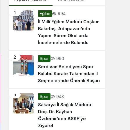
1
994
Eğitim
İl Millî Eğitim Müdürü Coşkun
Bakırtaş, Adapazarı’nda
Yapımı Süren Okullarda
İncelemelerde Bulundu
2
990
Spor
Serdivan Belediyesi Spor
Kulübü Karate Takımından İl
Seçmelerinde Önemli Başarı
3
943
Spor
Sakarya İl Sağlık Müdürü
Doç. Dr. Kayhan
Özdemir’den ASKF’ye
Ziyaret