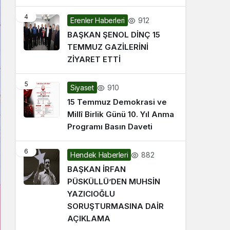
4
912
Erenler Haberleri
BAŞKAN ŞENOL DİNÇ 15
TEMMUZ GAZİLERİNİ
ZİYARET ETTİ
5
910
Siyaset
15 Temmuz Demokrasi ve
Millî Birlik Günü 10. Yıl Anma
Programı Basın Daveti
6
882
Hendek Haberleri
BAŞKAN İRFAN
PÜSKÜLLÜ’DEN MUHSİN
YAZICIOĞLU
SORUŞTURMASINA DAİR
AÇIKLAMA