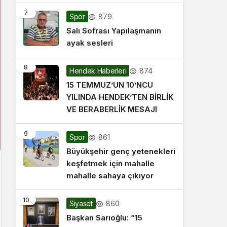
7
879
Spor
Salı Sofrası Yapılaşmanın
ayak sesleri
8
874
Hendek Haberleri
15 TEMMUZ’UN 10’NCU
YILINDA HENDEK’TEN BİRLİK
VE BERABERLİK MESAJI
9
861
Spor
Büyükşehir genç yetenekleri
keşfetmek için mahalle
mahalle sahaya çıkıyor
10
860
Siyaset
Başkan Sarıoğlu: “15