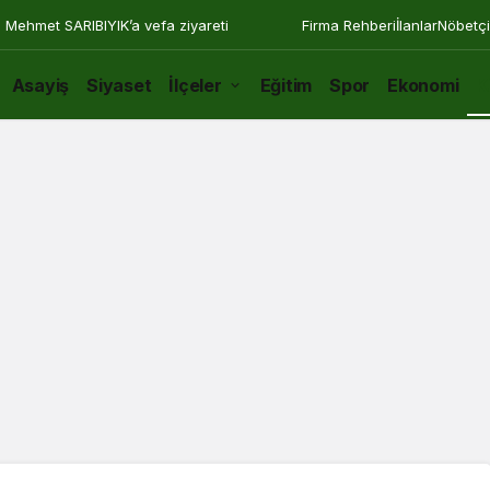
 Mehmet SARIBIYIK’a vefa ziyareti
Firma Rehberi
İlanlar
Nöbetçi
Asayiş
Siyaset
İlçeler
Eğitim
Spor
Ekonomi
K