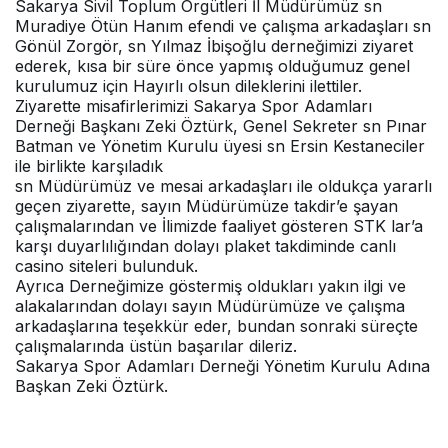
Sakarya Sivil Toplum Örgütleri İl Müdürümüz sn
Muradiye Ötün Hanım efendi ve çalışma arkadaşları sn
Gönül Zorgör, sn Yılmaz İbişoğlu derneğimizi ziyaret
ederek, kısa bir süre önce yapmış olduğumuz genel
kurulumuz için Hayırlı olsun dileklerini ilettiler.
Ziyarette misafirlerimizi Sakarya Spor Adamları
Derneği Başkanı Zeki Öztürk, Genel Sekreter sn
Pınar
Batman
ve Yönetim Kurulu üyesi sn Ersin Kestaneciler
ile birlikte karşıladık
sn Müdürümüz ve mesai arkadaşları ile oldukça yararlı
geçen ziyarette, sayın Müdürümüze takdir’e şayan
çalışmalarından ve İlimizde faaliyet gösteren STK lar’a
karşı duyarlılığından dolayı plaket takdiminde canlı
casino siteleri bulunduk.
Ayrıca Derneğimize göstermiş oldukları yakın ilgi ve
alakalarından dolayı sayın Müdürümüze ve çalışma
arkadaşlarına teşekkür eder, bundan sonraki süreçte
çalışmalarında üstün başarılar dileriz.
Sakarya Spor Adamları Derneği Yönetim Kurulu Adına
Başkan Zeki Öztürk.