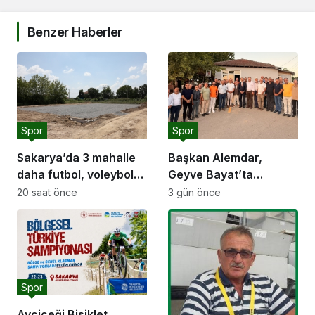
Benzer Haberler
Spor
Spor
Sakarya’da 3 mahalle
Başkan Alemdar,
daha futbol, voleybol
Geyve Bayat’ta
ve basketbol sahasına
hemşehrileriyle
20 saat önce
3 gün önce
kavuşuyor
buluştu: “Gençlik ve
spor yatırımlarını
hayata geçirmeye
devam edeceğiz”
Spor
Ayçiçeği Bisiklet