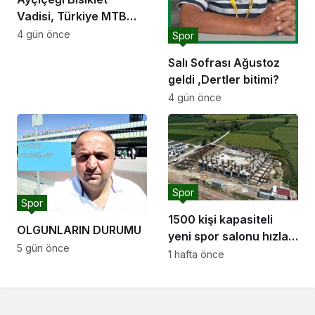
Vadisi, Türkiye MTB
Şampiyonası’na ev
4 gün önce
Spor
sahipliği yapacak
Salı Sofrası Ağustoz
geldi ,Dertler bitimi?
4 gün önce
Spor
Spor
1500 kişi kapasiteli
OLGUNLARIN DURUMU
yeni spor salonu hızla
5 gün önce
yükseliyor: “Salon
1 hafta önce
sporları için güçlü bir
altyapı oluşturuyoruz”