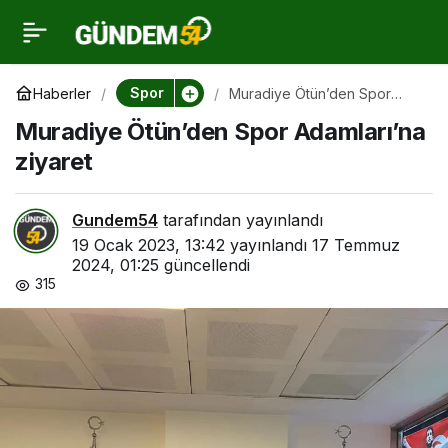
Muradiye Ötün’den Spor
0
Adamları’na ziyaret
Spor
Haberler
Muradiye Ötün’den Spor
Adamları’na ziyaret
Muradiye Ötün’den Spor Adamları’na
ziyaret
Gundem54
tarafından yayınlandı
19 Ocak 2023, 13:42
yayınlandı
17 Temmuz
2024, 01:25
güncellendi
315