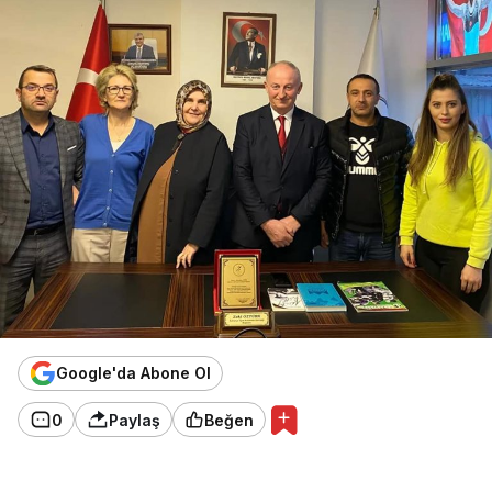
Google'da Abone Ol
0
Paylaş
Beğen