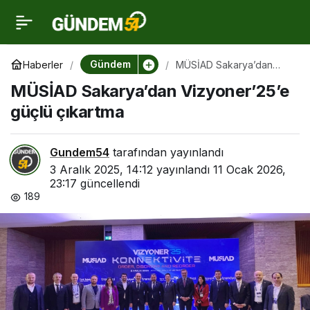
MÜSİAD Sakarya’dan
0
Vizyoner’25’e güçlü
Gündem
Haberler
MÜSİAD Sakarya’dan
Vizyoner’25’e güçlü
MÜSİAD Sakarya’dan Vizyoner’25’e
çıkartma
çıkartma
güçlü çıkartma
Gundem54
tarafından yayınlandı
3 Aralık 2025, 14:12
yayınlandı
11 Ocak 2026,
23:17
güncellendi
189