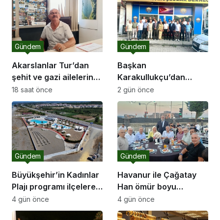
Gündem
Gündem
Akarslanlar Tur’dan
Başkan
şehit ve gazi ailelerine
Karakullukçu’dan
anlamlı destek
Sakarya Muşlular
18 saat önce
2 gün önce
Derneği’ne ziyaret
Gündem
Gündem
Büyükşehir’in Kadınlar
Havanur ile Çağatay
Plajı programı ilçelere
Han ömür boyu
açılıyor
mutluluğa “Evet” dedi
4 gün önce
4 gün önce