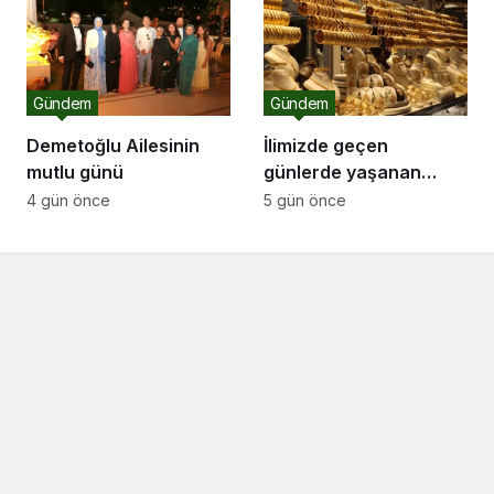
Gündem
Gündem
Demetoğlu Ailesinin
İlimizde geçen
mutlu günü
günlerde yaşanan
ortalıktan kaybolan
4 gün önce
5 gün önce
kuyumcu olayı ile ilgili
olarak Sakarya Sarraf
Kuyumcu ve
Mücevherciler Dernek
başkanı Serkan Serbes
bir açıklama yaptı..