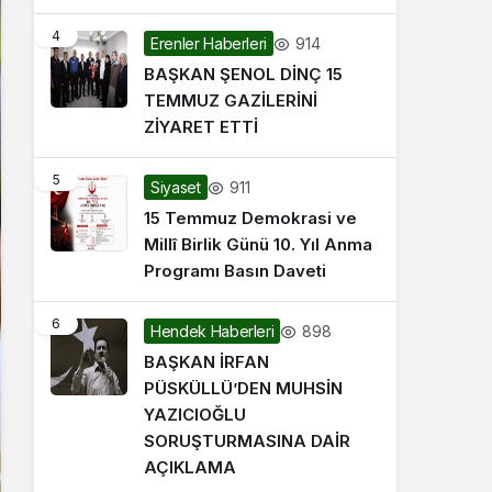
4
914
Erenler Haberleri
BAŞKAN ŞENOL DİNÇ 15
TEMMUZ GAZİLERİNİ
ZİYARET ETTİ
5
911
Siyaset
15 Temmuz Demokrasi ve
Millî Birlik Günü 10. Yıl Anma
Programı Basın Daveti
6
898
Hendek Haberleri
BAŞKAN İRFAN
PÜSKÜLLÜ’DEN MUHSİN
YAZICIOĞLU
SORUŞTURMASINA DAİR
AÇIKLAMA