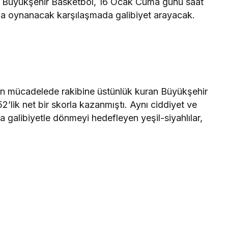
 Büyükşehir Basketbol, 16 Ocak Cuma günü saat
da oynanacak karşılaşmada galibiyet arayacak.
an mücadelede rakibine üstünlük kuran Büyükşehir
’lik net bir skorla kazanmıştı. Aynı ciddiyet ve
galibiyetle dönmeyi hedefleyen yeşil-siyahlılar,