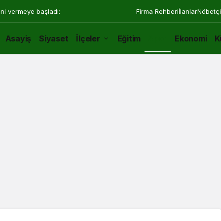
ini vermeye başladı:
Firma Rehberi
İlanlar
Nöbetçi
Asayiş
Siyaset
İlçeler
Eğitim
Spor
Ekonomi
K