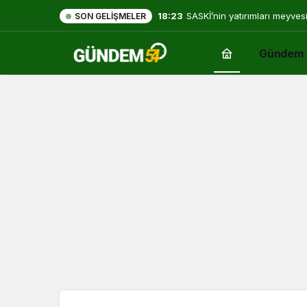
18:23
SASKİ’nin yatırımları meyves
SON GELIŞMELER
Gündem