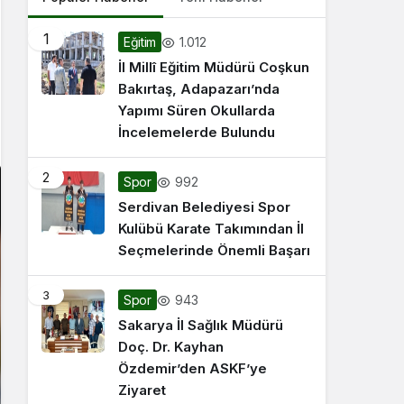
1
1.012
Eğitim
İl Millî Eğitim Müdürü Coşkun
Bakırtaş, Adapazarı’nda
Yapımı Süren Okullarda
İncelemelerde Bulundu
2
992
Spor
Serdivan Belediyesi Spor
Kulübü Karate Takımından İl
Seçmelerinde Önemli Başarı
3
943
Spor
Sakarya İl Sağlık Müdürü
Doç. Dr. Kayhan
Özdemir’den ASKF’ye
Ziyaret