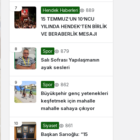
7
889
Hendek Haberleri
15 TEMMUZ’UN 10’NCU
YILINDA HENDEK’TEN BİRLİK
VE BERABERLİK MESAJI
8
879
Spor
Salı Sofrası Yapılaşmanın
ayak sesleri
9
862
Spor
Büyükşehir genç yetenekleri
keşfetmek için mahalle
mahalle sahaya çıkıyor
10
861
Siyaset
Başkan Sarıoğlu: “15