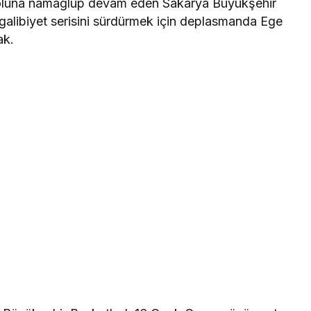
 yoluna namağlup devam eden Sakarya Büyükşehir
 galibiyet serisini sürdürmek için deplasmanda Ege
ak.