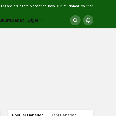
 Eczaneler
Gazete Manşetleri
Hava Durumu
Namaz Vakitleri
ültür&Sanat
Diğer
Popüler Haberler
Yeni Haberler