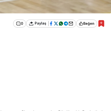
Paylaş
0
Beğen