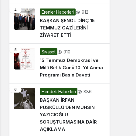
4
912
Erenler Haberleri
BAŞKAN ŞENOL DİNÇ 15
TEMMUZ GAZİLERİNİ
ZİYARET ETTİ
5
910
Siyaset
15 Temmuz Demokrasi ve
Millî Birlik Günü 10. Yıl Anma
Programı Basın Daveti
6
886
Hendek Haberleri
BAŞKAN İRFAN
PÜSKÜLLÜ’DEN MUHSİN
YAZICIOĞLU
SORUŞTURMASINA DAİR
AÇIKLAMA