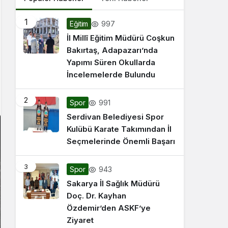
1
997
Eğitim
İl Millî Eğitim Müdürü Coşkun
Bakırtaş, Adapazarı’nda
Yapımı Süren Okullarda
İncelemelerde Bulundu
2
991
Spor
Serdivan Belediyesi Spor
Kulübü Karate Takımından İl
Seçmelerinde Önemli Başarı
3
943
Spor
Sakarya İl Sağlık Müdürü
Doç. Dr. Kayhan
Özdemir’den ASKF’ye
Ziyaret