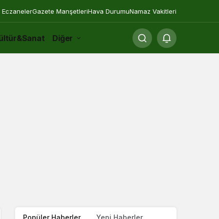
 Eczaneler
Gazete Manşetleri
Hava Durumu
Namaz Vakitleri
ültür&Sanat
Diğer
Popüler Haberler
Yeni Haberler