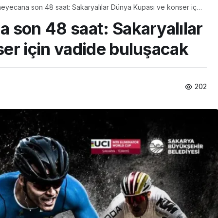
eyecana son 48 saat: Sakaryalılar Dünya Kupası ve konser için
acak
 son 48 saat: Sakaryalılar
er için vadide buluşacak
202