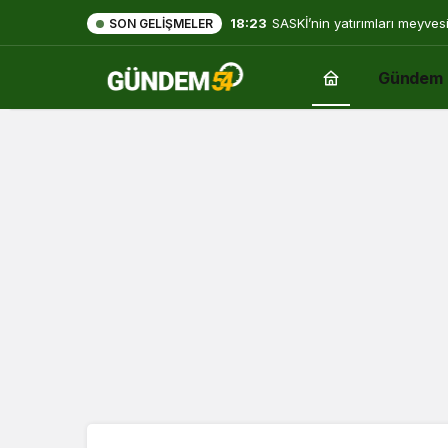
18:23
SASKİ’nin yatırımları meyves
SON GELIŞMELER
Gündem