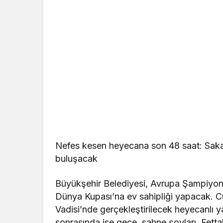
Nefes kesen heyecana son 48 saat: Sakar
buluşacak
Büyükşehir Belediyesi, Avrupa Şampiyon
Dünya Kupası’na ev sahipliği yapacak. C
Vadisi’nde gerçekleştirilecek heyecanlı y
sonrasında ise gece, sahne şovları, Fetta