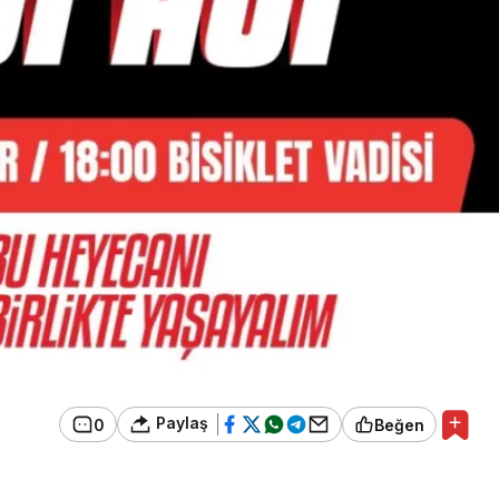
Paylaş
0
Beğen