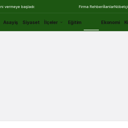
ini vermeye başladı:
Firma Rehberi
İlanlar
Nöbetçi
Asayiş
Siyaset
İlçeler
Eğitim
Spor
Ekonomi
K