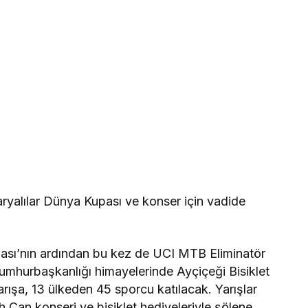
yalılar Dünya Kupası ve konser için vadide
ası’nın ardından bu kez de UCI MTB Eliminatör
umhurbaşkanlığı himayelerinde Ayçiçeği Bisiklet
arışa, 13 ülkeden 45 sporcu katılacak. Yarışlar
h Can konseri ve bisiklet hediyeleriyle şölene