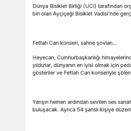
Dünya Bisiklet Birliği (UCI) tarafından o
biri olan Ayçiçeği Bisiklet Vadisi’nde ge
Fettah Can konseri, sahne şovları…
Heyecan, Cumhurbaşkanlığı himayelerind
yıldızlar, dünyanın en iyisi olmak için pe
gösteriler ve Fettah Can konseriyle şöl
Yarışın hemen ardından sevilen ses sanatç
buluşacak. Ayrıca 54 şanslı kişiye düzenl