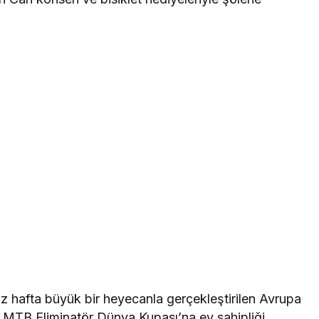
z hafta büyük bir heyecanla gerçekleştirilen Avrupa
 MTB Eliminatör Dünya Kupası’na ev sahipliği