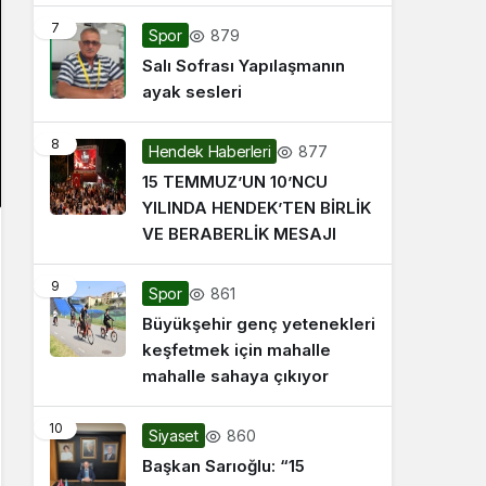
7
879
Spor
Salı Sofrası Yapılaşmanın
ayak sesleri
8
877
Hendek Haberleri
15 TEMMUZ’UN 10’NCU
YILINDA HENDEK’TEN BİRLİK
VE BERABERLİK MESAJI
9
861
Spor
Büyükşehir genç yetenekleri
keşfetmek için mahalle
mahalle sahaya çıkıyor
10
860
Siyaset
Başkan Sarıoğlu: “15