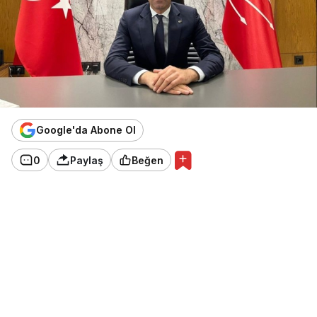
Google'da Abone Ol
0
Paylaş
Beğen