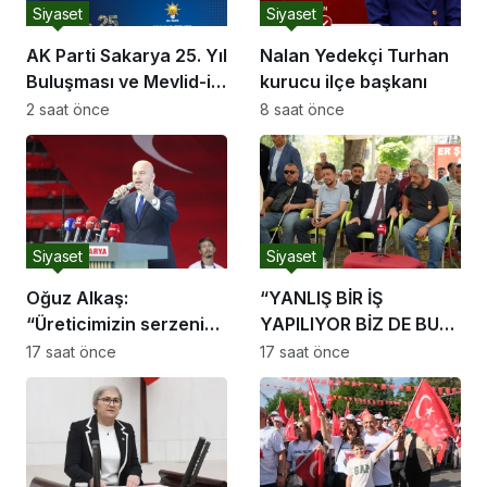
Siyaset
Siyaset
AK Parti Sakarya 25. Yıl
Nalan Yedekçi Turhan
Buluşması ve Mevlid-i
kurucu ilçe başkanı
Şerif Programı
2 saat önce
8 saat önce
Siyaset
Siyaset
Oğuz Alkaş:
“YANLIŞ BİR İŞ
“Üreticimizin serzenişi
YAPILIYOR BİZ DE BU
haklı, devletimizin
YANLIŞ İŞ KARŞISINDA
17 saat önce
17 saat önce
ekonomik mücadelesi
TÜRK MİLLETİNİ
de ortadadır.”
UYARMAYA DEVAM
EDECEĞİZ”