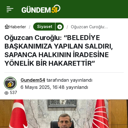
Oğuzcan Curoğlu:
0
“BELEDİYE
Siyaset
Haberler
Oğuzcan Curoğlu:
“BELEDİYE BAŞKANIMIZA
Oğuzcan Curoğlu: “BELEDİYE
YAPILAN SALDIRI,
BAŞKANIMIZA YAPILAN
SAPANCA HALKININ
BAŞKANIMIZA YAPILAN SALDIRI,
İRADESİNE YÖNELİK BİR
HAKARETTİR”
SAPANCA HALKININ İRADESİNE
SALDIRI, SAPANCA
YÖNELİK BİR HAKARETTİR”
HALKININ İRADESİNE
Gundem54
tarafından yayınlandı
YÖNELİK BİR
6 Mayıs 2025, 16:48
yayınlandı
537
HAKARETTİR”