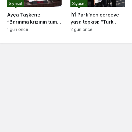
Siyaset
Siyaset
Ayça Taşkent:
İYİ Parti’den çerçeve
“Barınma krizinin tüm
yasa tepkisi: “Türk
boyutlarıyla
milletine hesap
1 gün önce
2 gün önce
araştırılması için Meclis
vereceksiniz”
Araştırması açılmasını
istedik.”