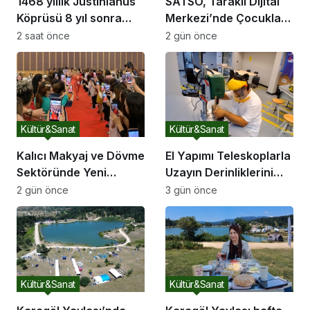
1468 yıllık Justinianus
SATSO, Taraklı Dijital
Köprüsü 8 yıl sonra
Merkezi’nde Çocukları
yeniden ziyarete açıldı
Sanatla Buluşturdu
2 saat önce
2 gün önce
Kültür&Sanat
Kültür&Sanat
Kalıcı Makyaj ve Dövme
El Yapımı Teleskoplarla
Sektöründe Yeni
Uzayın Derinliklerini
Dönem: 2026’nın Ana
Keşfediyorlar
2 gün önce
3 gün önce
Gündemi Güvenli
Pigment ve Bilimsel
Eğitim
Kültür&Sanat
Kültür&Sanat