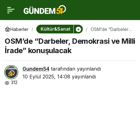
OSM’de “Darbeler,
0
Demokrasi ve Milli
Kültür&Sanat
Haberler
OSM’de “Darbeler,
Demokrasi ve Milli
OSM’de “Darbeler, Demokrasi ve Milli
İrade” konuşulacak
İrade” konuşulacak
İrade” konuşulacak
Gundem54
tarafından yayınlandı
10 Eylül 2025, 14:08
yayınlandı
312