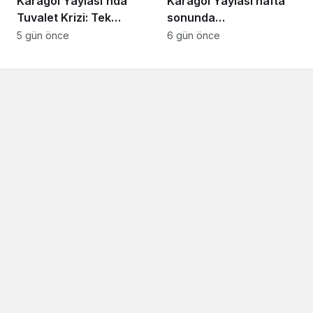
Karagöl Yaylası’nda
Karagöl Yaylası hafta
Tuvalet Krizi: Tek
sonunda
Tuvalet Binlerce
doğaseverlerin akınına
5 gün önce
6 gün önce
Ziyaretçiye Yetmiyor
uğradı