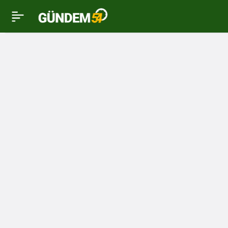
Özkan, Gençlik Kolları
0
başkan adaylarına
başarılar diledi