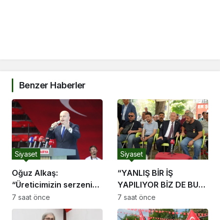
Benzer Haberler
Siyaset
Siyaset
Oğuz Alkaş:
“YANLIŞ BİR İŞ
“Üreticimizin serzenişi
YAPILIYOR BİZ DE BU
haklı, devletimizin
YANLIŞ İŞ KARŞISINDA
7 saat önce
7 saat önce
ekonomik mücadelesi
TÜRK MİLLETİNİ