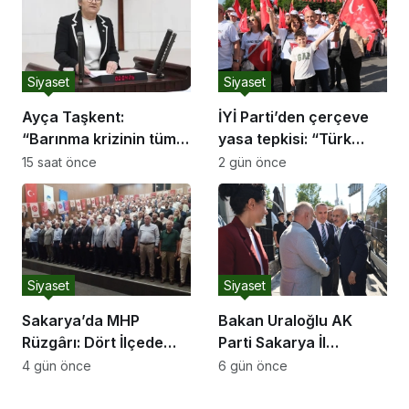
de ortadadır.”
UYARMAYA DEVAM
EDECEĞİZ”
Siyaset
Siyaset
Ayça Taşkent:
İYİ Parti’den çerçeve
“Barınma krizinin tüm
yasa tepkisi: “Türk
boyutlarıyla
milletine hesap
15 saat önce
2 gün önce
araştırılması için Meclis
vereceksiniz”
Araştırması açılmasını
istedik.”
Siyaset
Siyaset
Sakarya’da MHP
Bakan Uraloğlu AK
Rüzgârı: Dört İlçede
Parti Sakarya İl
Salonlara Sığmayan
Başkanlığı’nı Ziyaret
4 gün önce
6 gün önce
Katılım ve Coşku
Etti