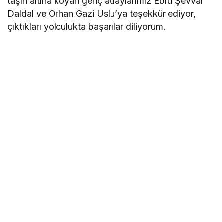
taşın altına koyan genç adaylarımız Ebru Şevval
Daldal ve Orhan Gazi Uslu’ya teşekkür ediyor,
çıktıkları yolculukta başarılar diliyorum.