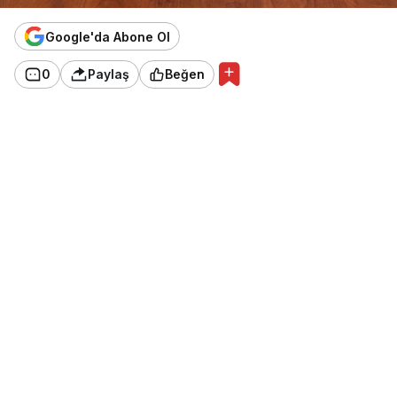
Google'da Abone Ol
0
Paylaş
Beğen