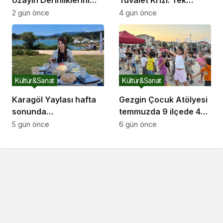
Uzayın Derinliklerini
Tuvalet Krizi: Tek
Keşfediyorlar
Tuvalet Binlerce
2 gün önce
4 gün önce
Ziyaretçiye Yetmiyor
Kültür&Sanat
Kültür&Sanat
Karagöl Yaylası hafta
Gezgin Çocuk Atölyesi
sonunda
temmuzda 9 ilçede 4
doğaseverlerin akınına
bini aşkın çocuğun
5 gün önce
6 gün önce
uğradı
yüzünü güldürdü