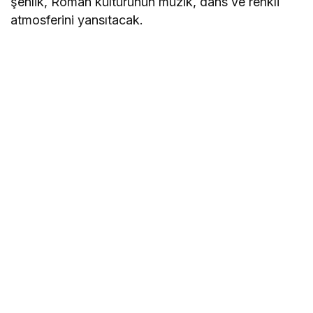
şenlik, Roman kültürünün müzik, dans ve renkli
atmosferini yansıtacak.