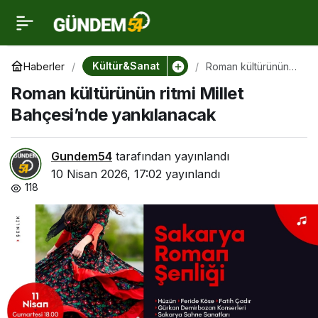
Roman kültürünün ritmi
0
Millet Bahçesi’nde
Kültür&Sanat
Haberler
Roman kültürünün
ritmi Millet
Roman kültürünün ritmi Millet
Bahçesi’nde
yankılanacak
yankılanacak
Bahçesi’nde yankılanacak
Gundem54
tarafından yayınlandı
10 Nisan 2026, 17:02
yayınlandı
118