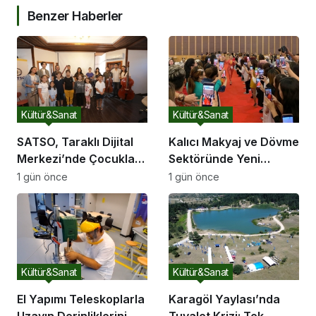
Benzer Haberler
Kültür&Sanat
Kültür&Sanat
SATSO, Taraklı Dijital
Kalıcı Makyaj ve Dövme
Merkezi’nde Çocukları
Sektöründe Yeni
Sanatla Buluşturdu
Dönem: 2026’nın Ana
1 gün önce
1 gün önce
Gündemi Güvenli
Pigment ve Bilimsel
Eğitim
Kültür&Sanat
Kültür&Sanat
El Yapımı Teleskoplarla
Karagöl Yaylası’nda