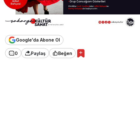
Google'da Abone Ol
0
Paylaş
Beğen