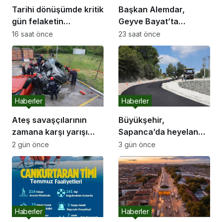
Tarihi dönüşümde kritik
Başkan Alemdar,
gün felaketin
Geyve Bayat’ta
yıldönümü olan 17
hemşehrileriyle
16 saat önce
23 saat önce
Ağustos
buluştu: “Gençlik ve
spor yatırımlarını
hayata geçirmeye
devam edeceğiz”
Haberler
Haberler
Ateş savaşçılarının
Büyükşehir,
zamana karşı yarışı
Sapanca’da heyelan
faciaların önüne geçti
riskine karşı yolu
2 gün önce
3 gün önce
güçlendirdi, ulaşımı
yeniledi
Haberler
Haberler