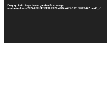
Dosyayı indir: https://www.gundem54.com/wp-
content/uploads/2024/08/5CE8BF30-E626-49C7-A7F2-1011F07E8447.mp4?_=1