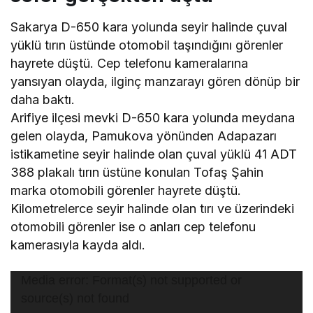
Sakarya D-650 kara yolunda seyir halinde çuval
yüklü tırın üstünde otomobil taşındığını görenler
hayrete düştü. Cep telefonu kameralarına
yansıyan olayda, ilginç manzarayı gören dönüp bir
daha baktı.
Arifiye ilçesi mevki D-650 kara yolunda meydana
gelen olayda, Pamukova yönünden Adapazarı
istikametine seyir halinde olan çuval yüklü 41 ADT
388 plakalı tırın üstüne konulan Tofaş Şahin
marka otomobili görenler hayrete düştü.
Kilometrelerce seyir halinde olan tırı ve üzerindeki
otomobili görenler ise o anları cep telefonu
kamerasıyla kayda aldı.
Video
Media error: Format(s) not supported or
oynatıcı
source(s) not found