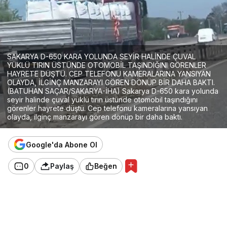
SAKARYA D-650 KARA YOLUNDA SEYİR HALİNDE ÇUVAL
YÜKLÜ TIRIN ÜSTÜNDE OTOMOBİL TAŞINDIĞINI GÖRENLER
HAYRETE DÜŞTÜ. CEP TELEFONU KAMERALARINA YANSIYAN
OLAYDA, İLGİNÇ MANZARAYI GÖREN DÖNÜP BİR DAHA BAKTI.
(BATUHAN SAÇAR/SAKARYA-İHA) Sakarya D-650 kara yolunda
seyir halinde çuval yüklü tırın üstünde otomobil taşındığını
görenler hayrete düştü. Cep telefonu kameralarına yansıyan
olayda, ilginç manzarayı gören dönüp bir daha baktı.
Google'da Abone Ol
0
Paylaş
Beğen