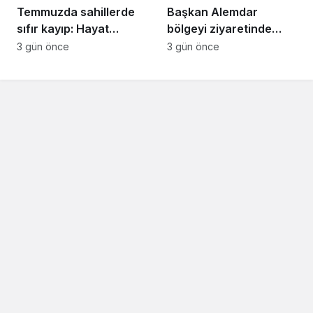
Temmuzda sahillerde
Başkan Alemdar
sıfır kayıp: Hayat
bölgeyi ziyaretinde
Nöbetçileri 141 can
müjdeyi paylaştı: “TEK
3 gün önce
3 gün önce
kurtardı
Kavşağı için 31
Ağustos’ta ihaleye
çıkıyoruz”