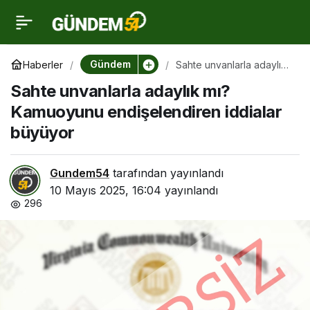
Sahte unvanlarla adaylık
0
mı? Kamuoyunu
Gündem
Haberler
Sahte unvanlarla adaylık
mı? Kamuoyunu
Sahte unvanlarla adaylık mı?
endişelendiren iddialar
endişelendiren iddialar
büyüyor
Kamuoyunu endişelendiren iddialar
büyüyor
büyüyor
Gundem54
tarafından yayınlandı
10 Mayıs 2025, 16:04
yayınlandı
296