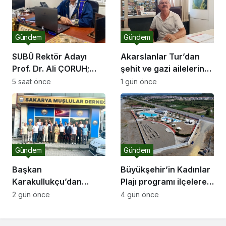
Gündem
Gündem
SUBÜ Rektör Adayı
Akarslanlar Tur’dan
Prof. Dr. Ali ÇORUH;
şehit ve gazi ailelerine
“Sakarya’ya değer
anlamlı destek
5 saat önce
1 gün önce
katan bir üniversite
inşa etmek istiyorum”
Gündem
Gündem
Başkan
Büyükşehir’in Kadınlar
Karakullukçu’dan
Plajı programı ilçelere
Sakarya Muşlular
açılıyor
2 gün önce
4 gün önce
Derneği’ne ziyaret