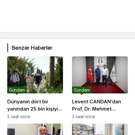
Benzer Haberler
Gündem
Gündem
Dünyanın dört bir
Levent CANDAN’dan
yanından 25 bin kişiyi
Prof. Dr. Mehmet
ağırlayacak dev fuar
SARIBIYIK’a vefa
2 saat önce
3 saat önce
için geri sayım
ziyareti