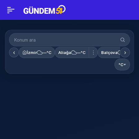
Konum
ara
‹
›
⋮
İzmir
—°C
Aliağa
—°C
Balçova
—°C
°C