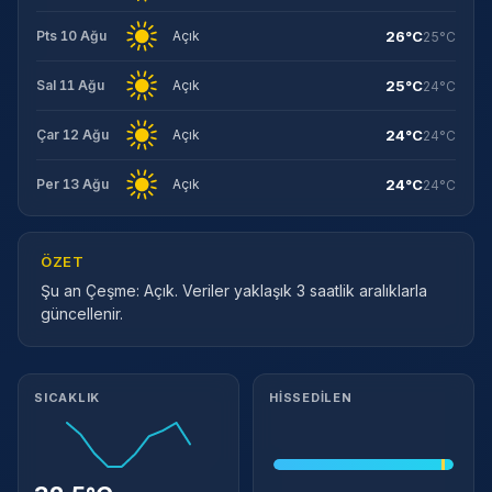
26°C
Pts 10 Ağu
Açık
25°C
25°C
Sal 11 Ağu
Açık
24°C
24°C
Çar 12 Ağu
Açık
24°C
24°C
Per 13 Ağu
Açık
24°C
ÖZET
Şu an Çeşme: Açık. Veriler yaklaşık 3 saatlik aralıklarla
güncellenir.
Meteorolojik ayrıntılar
SICAKLIK
HISSEDILEN