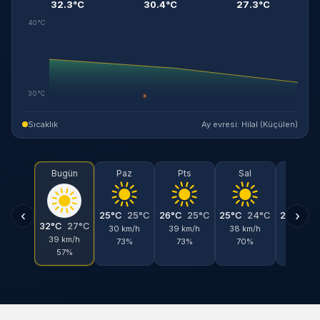
32.3°C
30.4°C
27.3°C
40°C
30°C
☀
Sıcaklık
Ay evresi: Hilal (Küçülen)
Bugün
Paz
Pts
Sal
Çar
‹
›
25°C
25°C
26°C
25°C
25°C
24°C
24°C
2
32°C
27°C
30 km/h
39 km/h
38 km/h
26 km/
39 km/h
73%
73%
70%
78%
57%