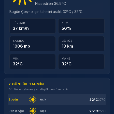
Hissedilen 36.9°C
Bugün Çeşme için tahmini aralık 32°C / 32°C.
RÜZGAR
NEM
37 km/h
56%
BASINÇ
GÖRÜŞ
1006 mb
10 km
MIN.
MAKS.
32°C
32°C
7 GÜNLÜK TAHMIN
Günlük en yüksek / en düşük den özetlenir.
32°C
Bugün
Açık
27°C
25°C
Paz 9 Ağu
Açık
25°C