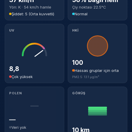
Yön: K · 54 km/h hamle
Çiy noktası 22.5°C
Şiddet: 5 (Orta kuvvetli)
Normal
UV
HKİ
100
8,8
Hassas gruplar için orta
Çok yüksek
PM2.5: 13.1 µg/m³
POLEN
GÖRÜŞ
—
—
Veri yok
10 km