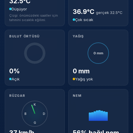
32.5°C
Düşüyor
36.9°C
gerçek 32.5°C
Çizgi: önümüzdeki saatler için
Çok sıcak
tahmini sıcaklık eğilimi.
BULUT ÖRTÜSÜ
YAĞIŞ
0 mm
0%
0 mm
Açık
Yağış yok
RÜZGAR
NEM
K
B
D
G
37 km/h
56% bağıl nem