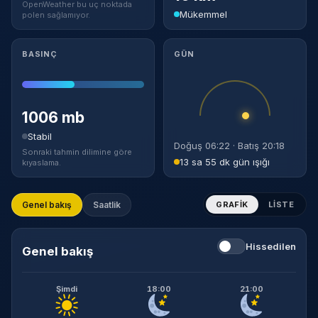
OpenWeather bu uç noktada
Mükemmel
polen sağlamıyor.
BASINÇ
GÜN
1006 mb
Stabil
Doğuş 06:22 · Batış 20:18
Sonraki tahmin dilimine göre
13 sa 55 dk gün ışığı
kıyaslama.
Genel bakış
Saatlik
GRAFIK
LISTE
Hissedilen
Genel bakış
Şimdi
18:00
21:00