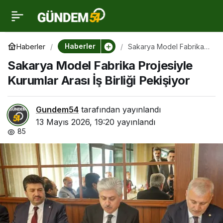
Sakarya Model Fabrika
0
Projesiyle Kurumlar
Haberler
Haberler
Sakarya Model Fabrika
Projesiyle Kurumlar Arası
Sakarya Model Fabrika Projesiyle
İş Birliği Pekişiyor
Arası İş Birliği Pekişiyor
Kurumlar Arası İş Birliği Pekişiyor
Gundem54
tarafından yayınlandı
13 Mayıs 2026, 19:20
yayınlandı
85