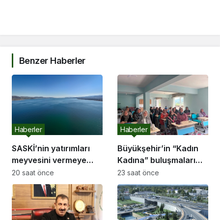
Benzer Haberler
Haberler
Haberler
SASKİ’nin yatırımları
Büyükşehir’in “Kadın
meyvesini vermeye
Kadına” buluşmaları
başladı:
Akyazı’da devam etti
20 saat önce
23 saat önce