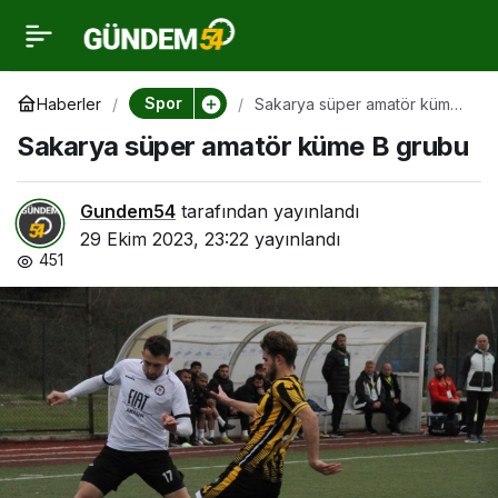
Sakarya süper amatör
0
küme B grubu
Spor
Haberler
Sakarya süper amatör küme
B grubu
Sakarya süper amatör küme B grubu
Gundem54
tarafından yayınlandı
29 Ekim 2023, 23:22
yayınlandı
451