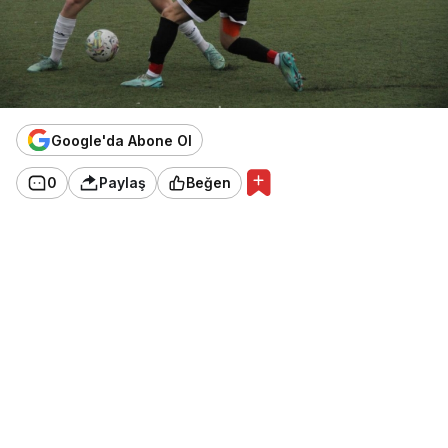
Google'da Abone Ol
0
Paylaş
Beğen