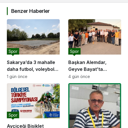
Benzer Haberler
Spor
Spor
Sakarya’da 3 mahalle
Başkan Alemdar,
daha futbol, voleybol
Geyve Bayat’ta
ve basketbol sahasına
hemşehrileriyle
1 gün önce
4 gün önce
kavuşuyor
buluştu: “Gençlik ve
spor yatırımlarını
hayata geçirmeye
devam edeceğiz”
Spor
Ayçiçeği Bisiklet