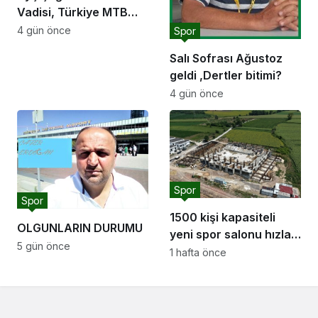
Vadisi, Türkiye MTB
Şampiyonası’na ev
4 gün önce
Spor
sahipliği yapacak
Salı Sofrası Ağustoz
geldi ,Dertler bitimi?
4 gün önce
Spor
Spor
1500 kişi kapasiteli
OLGUNLARIN DURUMU
yeni spor salonu hızla
5 gün önce
yükseliyor: “Salon
1 hafta önce
sporları için güçlü bir
altyapı oluşturuyoruz”