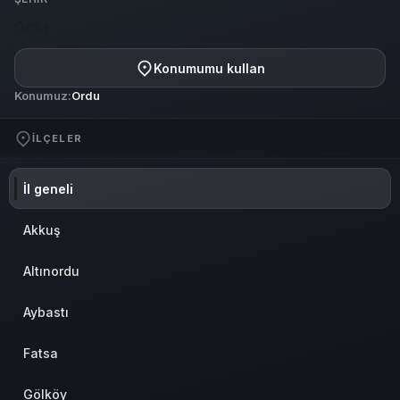
Ordu
Konumumu kullan
Konumuz:
Ordu
İLÇELER
İl geneli
Akkuş
Altınordu
Aybastı
Fatsa
Gölköy