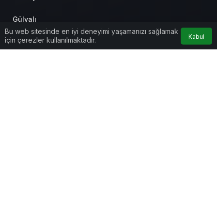
Gülyalı
Bu web sitesinde en iyi deneyimi yaşamanızı sağlamak
Kabul
için çerezler kullanılmaktadır.
Gürgentepe
Kabadüz
Kabataş
Korgan
Kumru
Mesudiye
Perşembe
Ulubey