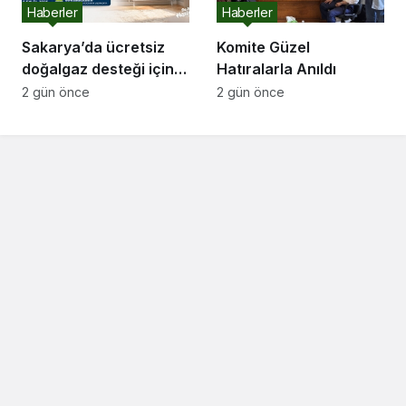
Haberler
Haberler
Sakarya’da ücretsiz
Komite Güzel
doğalgaz desteği için
Hatıralarla Anıldı
başvurular başladı
2 gün önce
2 gün önce