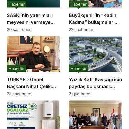
Haberler
Haberler
SASKİ’nin yatırımları
Büyükşehir’in “Kadın
meyvesini vermeye
Kadına” buluşmaları
başladı:
Akyazı’da devam etti
20 saat önce
22 saat önce
Haberler
Haberler
TÜRKYED Genel
Yazlık Katlı Kavşağı için
Başkanı Nihat Çelik:
paydaş buluşması:
“Gençliğine Sahip
“İletişim kanallarımız
23 saat önce
2 gün önce
Çıkmayan Milletler
hep açık olacak”
Geleceğini İnşa
Edemez”