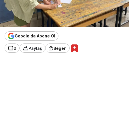
Google'da Abone Ol
0
Paylaş
Beğen