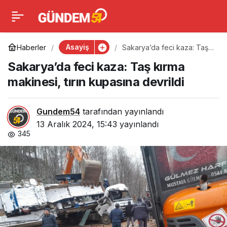
Sakarya’da feci kaza:
0
Taş kırma makinesi, tırın
Asayiş
Haberler
Sakarya’da feci kaza: Taş
kırma makinesi, tırın
Sakarya’da feci kaza: Taş kırma
kupasına devrildi
kupasına devrildi
makinesi, tırın kupasına devrildi
Gundem54
tarafından yayınlandı
13 Aralık 2024, 15:43
yayınlandı
345