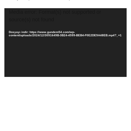
Video
Media error: Format(s) not supported or
oynatıcı
source(s) not found
Dosyayı indir: https://www.gundem54.com/wp-
content/uploads/2024/12/3091649B-3B24-4599-BEB4-F0E2DE9A48EB.mp4?_=1