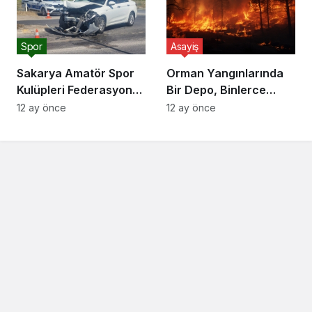
Spor
Asayiş
Sakarya Amatör Spor
Orman Yangınlarında
Kulüpleri Federasyonu
Bir Depo, Binlerce
(ASKF) Başkanı Yaşar
Hektarı Kurtarabilir
12 ay önce
12 ay önce
Zımba, Akyazı’da trafik
kazası yaptı.