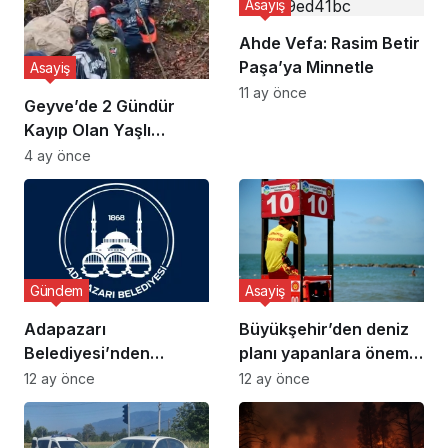
Asayiş
Ahde Vefa: Rasim Betir
Paşa’ya Minnetle
Asayiş
11 ay önce
Geyve’de 2 Gündür
Kayıp Olan Yaşlı
Adamın Cansız Bedeni
4 ay önce
Bulundu
Gündem
Asayiş
Adapazarı
Büyükşehir’den deniz
Belediyesi’nden
planı yapanlara önemli
Dolandırıcılık Uyarısı
uyarı
12 ay önce
12 ay önce