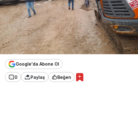
Google'da Abone Ol
0
Paylaş
Beğen