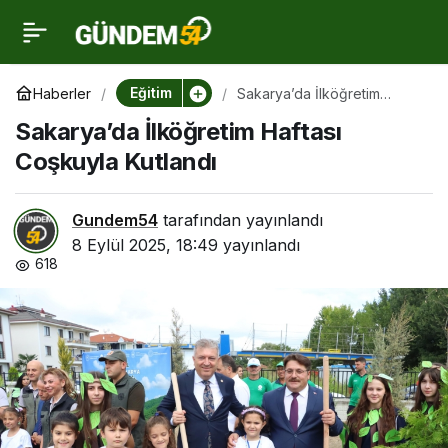
Sakarya’da İlköğretim
0
Haftası Coşkuyla
Eğitim
Haberler
Sakarya’da İlköğretim
Haftası Coşkuyla Kutlandı
Sakarya’da İlköğretim Haftası
Kutlandı
Coşkuyla Kutlandı
Gundem54
tarafından yayınlandı
8 Eylül 2025, 18:49
yayınlandı
618