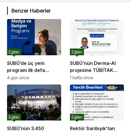
Benzer Haberler
Eğitim
Eğitim
SUBÜ’de üç yeni
SUBÜ’nün Derma-AI
program ilk defa
projesine TÜBİTAK
öğrenci alacak
desteği
4 gün önce
1 hafta önce
Eğitim
Eğitim
SUBÜ’nün 3.450
Rektör Sarıbıyık’tan