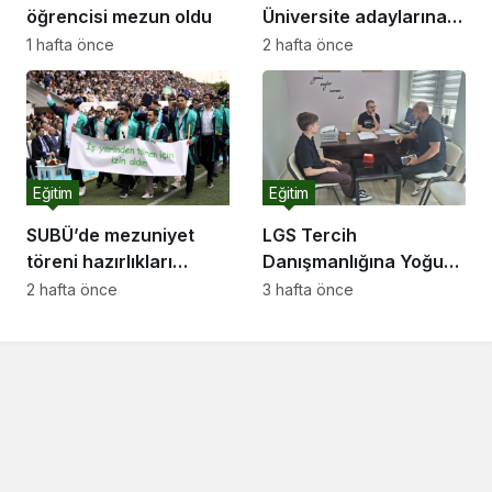
öğrencisi mezun oldu
Üniversite adaylarına
tercihi önerileri
1 hafta önce
2 hafta önce
Eğitim
Eğitim
SUBÜ’de mezuniyet
LGS Tercih
töreni hazırlıkları
Danışmanlığına Yoğun
tamam
İlgi
2 hafta önce
3 hafta önce