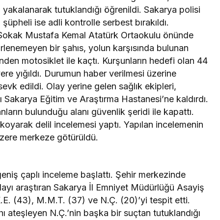
 yakalanarak tutuklandığı öğrenildi. Sakarya polisi
şüpheli ise adli kontrolle serbest bırakıldı.
Sokak Mustafa Kemal Atatürk Ortaokulu önünde
rlenemeyen bir şahıs, yolun karşısında bulunan
nden motosiklet ile kaçtı. Kurşunların hedefi olan 44
re yığıldı. Durumun haber verilmesi üzerine
evk edildi. Olay yerine gelen sağlık ekipleri,
yı Sakarya Eğitim ve Araştırma Hastanesi’ne kaldırdı.
nların bulunduğu alanı güvenlik şeridi ile kapattı.
 koyarak delil incelemesi yaptı. Yapılan incelemenin
zere merkeze götürüldü.
 geniş çaplı inceleme başlattı. Şehir merkezinde
olayı araştıran Sakarya İl Emniyet Müdürlüğü Asayiş
E. (43), M.M.T. (37) ve N.Ç. (20)’yi tespit etti.
hı ateşleyen N.Ç.’nin başka bir suçtan tutuklandığı