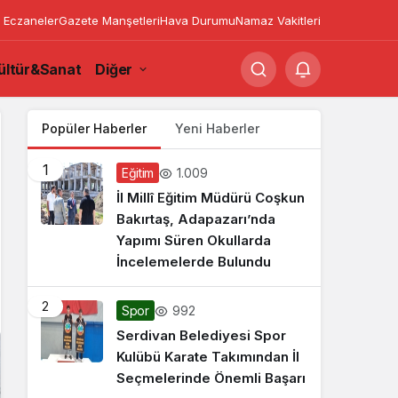
 Eczaneler
Gazete Manşetleri
Hava Durumu
Namaz Vakitleri
ültür&Sanat
Diğer
Popüler Haberler
Yeni Haberler
1
1.009
Eğitim
İl Millî Eğitim Müdürü Coşkun
Bakırtaş, Adapazarı’nda
Yapımı Süren Okullarda
İncelemelerde Bulundu
2
992
Spor
Serdivan Belediyesi Spor
Kulübü Karate Takımından İl
Seçmelerinde Önemli Başarı