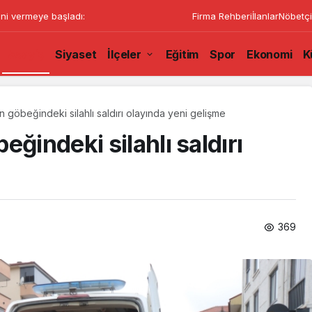
ini vermeye başladı:
Firma Rehberi
İlanlar
Nöbetçi
Asayiş
Siyaset
İlçeler
Eğitim
Spor
Ekonomi
K
 göbeğindeki silahlı saldırı olayında yeni gelişme
ğindeki silahlı saldırı
369