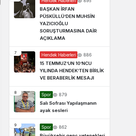
895
Hendek Haberleri
BAŞKAN İRFAN
PÜSKÜLLÜ’DEN MUHSİN
YAZICIOĞLU
SORUŞTURMASINA DAİR
AÇIKLAMA
7
886
Hendek Haberleri
15 TEMMUZ’UN 10’NCU
YILINDA HENDEK’TEN BİRLİK
VE BERABERLİK MESAJI
8
879
Spor
Salı Sofrası Yapılaşmanın
ayak sesleri
9
862
Spor
Büyükşehir genç yetenekleri