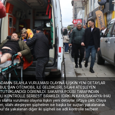
ADAMIN SİLAHLA VURULMASI OLAYINA İLİŞKİN YENİ DETAYLAR
NBUL'DAN OTOMOBİL İLE GELDİKLERİ, SİLAHI ATEŞLEYEN
TUTUKLANDIĞI ÖĞRENİLDİ. SAKARYA POLİSİ TARAFINDAN
DLİ KONTROLLE SERBEST BIRAKILDI. (ORKUN KAYA/SAKARYA-İHA)
lahla vurulması olayına ilişkin yeni detaylar ortaya çıktı. Olaya
eri, silahı ateşleyen şüphelinin ise başka bir suçtan yakalanarak
bul'da yakalanan diğer iki şüpheli ise adli kontrolle serbest