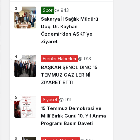
3
943
Spor
Sakarya İl Sağlık Müdürü
Doç. Dr. Kayhan
Özdemir’den ASKF’ye
Ziyaret
4
913
Erenler Haberleri
BAŞKAN ŞENOL DİNÇ 15
TEMMUZ GAZİLERİNİ
ZİYARET ETTİ
5
911
Siyaset
15 Temmuz Demokrasi ve
Millî Birlik Günü 10. Yıl Anma
Programı Basın Daveti
6