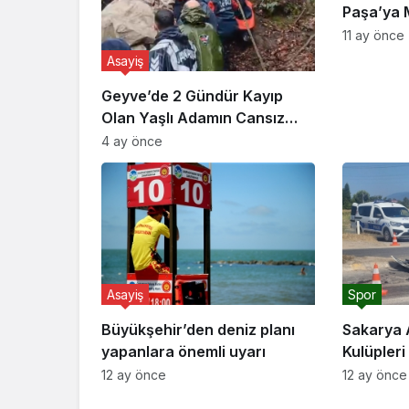
Paşa’ya 
11 ay önce
Asayiş
Geyve’de 2 Gündür Kayıp
Olan Yaşlı Adamın Cansız
Bedeni Bulundu
4 ay önce
Asayiş
Spor
Büyükşehir’den deniz planı
Sakarya 
yapanlara önemli uyarı
Kulüpler
Başkanı 
12 ay önce
12 ay önce
Akyazı’da