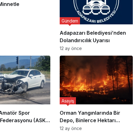
Minnetle
Gündem
Adapazarı Belediyesi’nden
Dolandırıcılık Uyarısı
12 ay önce
Asayiş
Amatör Spor
Orman Yangınlarında Bir
i Federasyonu (ASKF)
Depo, Binlerce Hektarı
Yaşar Zımba,
Kurtarabilir
12 ay önce
 trafik kazası yaptı.