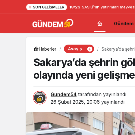
18:23
SASKİ’nin yatırımları meyves
SON GELIŞMELER
Gündem
Asayiş
Haberler
Sakarya’da şehrin
Sakarya’da şehrin göbe
olayında yeni gelişme
Gundem54
tarafından yayınlandı
26 Şubat 2025, 20:06
yayınlandı