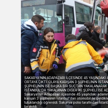
SAKARYA'NIN ADAPAZARI İLÇESİNDE 45 YAŞINDAKİ 
ORTAYA ÇIKTI. OLAYA KARIŞAN 3 ŞÜPHELİNİN İSTA
ŞÜPHELİNİN İSE BAŞKA BİR SUÇTAN YAKALANARAK 
İSTANBUL'DA YAKALANAN DİĞER İKİ ŞÜPHELİ İSE A
Sakarya'nın Adapazarı ilçesinde 45 yaşındaki adamın si
karışan 3 şüphelinin İstanbul'dan otomobil ile geldikl
tutuklandığı öğrenildi. Sakarya polisi tarafından İstan
bırakıldı.