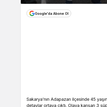
Google'da Abone Ol
Sakarya’nın Adapazarı ilçesinde 45 yaşınd
detaylar ortaya çıktı. Olaya karışan 3 şüph