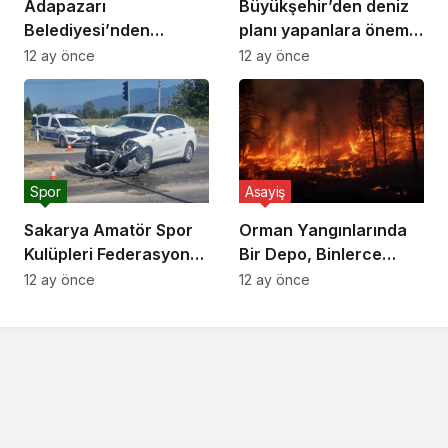
Adapazarı
Büyükşehir’den deniz
Belediyesi’nden
planı yapanlara önemli
Dolandırıcılık Uyarısı
uyarı
12 ay önce
12 ay önce
Spor
Asayiş
Sakarya Amatör Spor
Orman Yangınlarında
Kulüpleri Federasyonu
Bir Depo, Binlerce
(ASKF) Başkanı Yaşar
Hektarı Kurtarabilir
12 ay önce
12 ay önce
Zımba, Akyazı’da trafik
kazası yaptı.