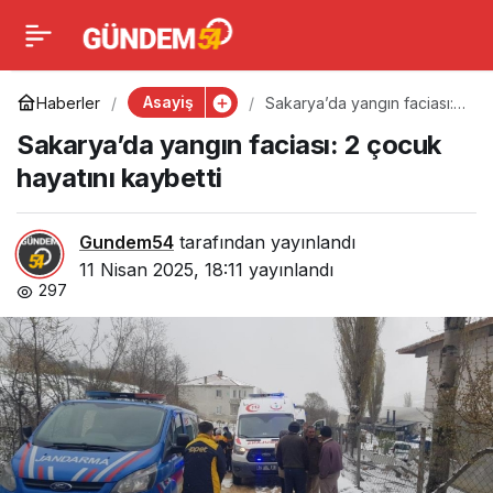
Sakarya’da yangın
0
faciası: 2 çocuk hayatını
Asayiş
Haberler
Sakarya’da yangın faciası:
2 çocuk hayatını kaybetti
Sakarya’da yangın faciası: 2 çocuk
kaybetti
hayatını kaybetti
Gundem54
tarafından yayınlandı
11 Nisan 2025, 18:11
yayınlandı
297