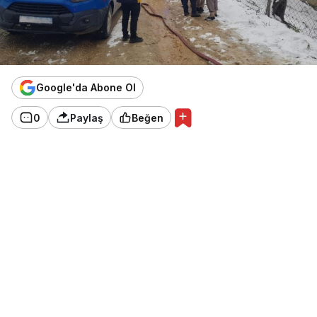
Google'da Abone Ol
0
Paylaş
Beğen