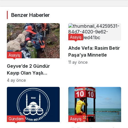
Benzer Haberler
Asayiş
Ahde Vefa: Rasim Betir
Paşa’ya Minnetle
Asayiş
11 ay önce
Geyve’de 2 Gündür
Kayıp Olan Yaşlı
Adamın Cansız Bedeni
4 ay önce
Bulundu
Gündem
Asayiş