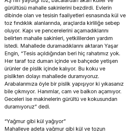
AŞ’nin yaydığı toz, bacalardan akan küller ve
gürültüsü mahalle sakinlerini bezdirdi. Evlerin
dibinde olan ve tesisin faaliyetleri esnasında kül ve
toz fındıklık alanlarında, araçlarda kirliliğe sebep
oluyor. Kapı ve pencerelerini açamadıklarını
belirten mahalle sakinleri, yetkililerden yardım
istedi. Mahallede duramadıklarını aktaran Yaşar
Engin, “Tesis açıldığından beri hiç rahatımız yok.
Her taraf toz duman içinde ve bahçede yetişen
ürünler de pislik içinde kalıyor. Bu koku ve
pislikten dolayı mahallede duramıyoruz.
Arabalarımıza öyle bir pislik yapışıyor ki yıkasanız
bile çıkmıyor. Hanımlar, cam ve balkon açamıyor.
Geceleri ise makinelerin gürültü ve kokusundan
duramıyoruz” dedi.
“Yağmur gibi kül yağıyor”
Mahalleye adeta yağmur gibi kül ve tozun