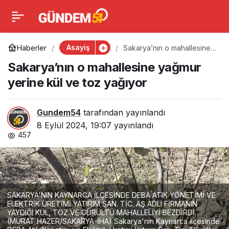
Sakarya’nın o
0
mahallesine yağmur
Asayiş
Haberler
Sakarya’nın o mahallesine
yağmur yerine kül ve toz
Sakarya’nın o mahallesine yağmur
yağıyor
yerine kül ve toz yağıyor
yerine kül ve toz yağıyor
Gundem54
tarafından yayınlandı
8 Eylül 2024, 19:07
yayınlandı
457
SAKARYA'NIN KAYNARCA İLÇESİNDE DEBA ATIK YÖNETİMİ VE
ELEKTRİK ÜRETİMİ YATIRIM SAN. TİC. AŞ ADLI FİRMANIN
YAYDIĞI KÜL, TOZ VE GÜRÜLTÜ MAHALLELİYİ BEZDİRDİ.
(MURAT HAZER/SAKARYA-İHA) Sakarya'nın Kaynarca ilçesinde