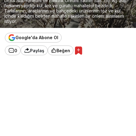
DEBA Atık Yönetimi ve Elektrik Üretimi Yatırım San. Tic. AŞ adlı
firmanın yaydığı kül, toz ve gürültü mahalleliyi bezdirdi.
Tarlalarının, araçlarının ve bahçedeki ürünlerinin toz ve kül
içinde kaldığını belirten mahalle sakinleri bir önlem alınmasını
istiyor.
Google'da Abone Ol
0
Paylaş
Beğen