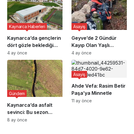
Kaynarca Haberleri
Asayiş
Kaynarca’da gençlerin
Geyve’de 2 Gündür
dört gözle beklediği
Kayıp Olan Yaşlı
proje adım adım sona
Adamın Cansız Bedeni
4 ay önce
4 ay önce
yaklaşıyor
Bulundu
Asayiş
Ahde Vefa: Rasim Betir
Paşa’ya Minnetle
Gündem
11 ay önce
Kaynarca’da asfalt
sevinci: Bu sezon
toplam 31 kilometre yol
8 ay önce
yenilendi