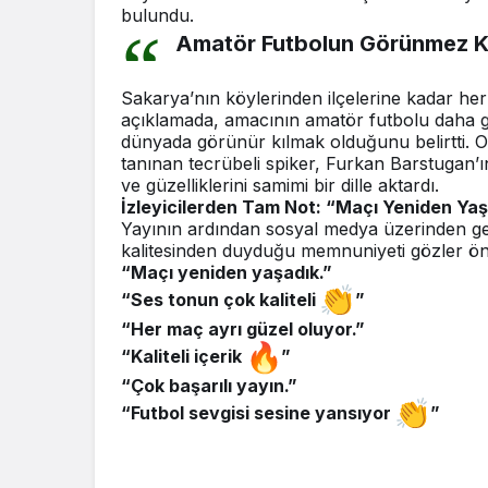
bulundu.
Amatör Futbolun Görünmez 
Sakarya’nın köylerinden ilçelerine kadar he
açıklamada, amacının amatör futbolu daha geni
dünyada görünür kılmak olduğunu belirtti. Om
tanınan tecrübeli spiker, Furkan Barstugan’ın 
ve güzelliklerini samimi bir dille aktardı.
İzleyicilerden Tam Not: “Maçı Yeniden Ya
Yayının ardından sosyal medya üzerinden gele
kalitesinden duyduğu memnuniyeti gözler önü
“Maçı yeniden yaşadık.”
“Ses tonun çok kaliteli
”
“Her maç ayrı güzel oluyor.”
“Kaliteli içerik
”
“Çok başarılı yayın.”
“Futbol sevgisi sesine yansıyor
”