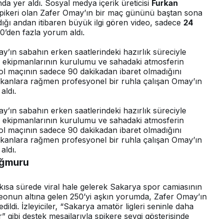
a yer aldı. Sosyal medya içerik üreticisi
Furkan
spikeri olan Zafer Omay’ın bir maç gününü baştan sona
ndığı andan itibaren büyük ilgi gören video, sadece
24
0’den fazla yorum aldı.
y’ın sabahın erken saatlerindeki hazırlık süreciyle
yın ekipmanlarının kurulumu ve sahadaki atmosferin
tbol maçının sadece 90 dakikadan ibaret olmadığını
lı imkanlara rağmen profesyonel bir ruhla çalışan Omay’ın
aldı.
y’ın sabahın erken saatlerindeki hazırlık süreciyle
yın ekipmanlarının kurulumu ve sahadaki atmosferin
tbol maçının sadece 90 dakikadan ibaret olmadığını
lı imkanlara rağmen profesyonel bir ruhla çalışan Omay’ın
aldı.
ağmuru
 kısa sürede viral hale gelerek Sakarya spor camiasının
deonun altına gelen 250’yi aşkın yorumda, Zafer Omay’ın
dildi. İzleyiciler, “Sakarya amatör ligleri seninle daha
” gibi destek mesajlarıyla spikere sevgi gösterisinde