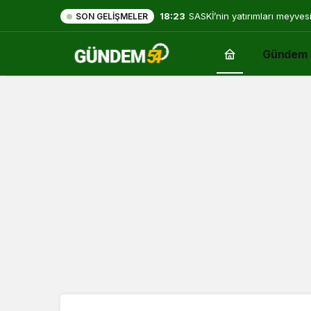
18:23
SASKİ’nin yatırımları meyves
SON GELIŞMELER
Gündem