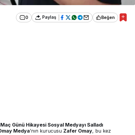
Paylaş
0
Beğen
n Maç Günü Hikayesi Sosyal Medyayı Salladı
Omay Medya
’nın kurucusu
Zafer Omay
, bu kez