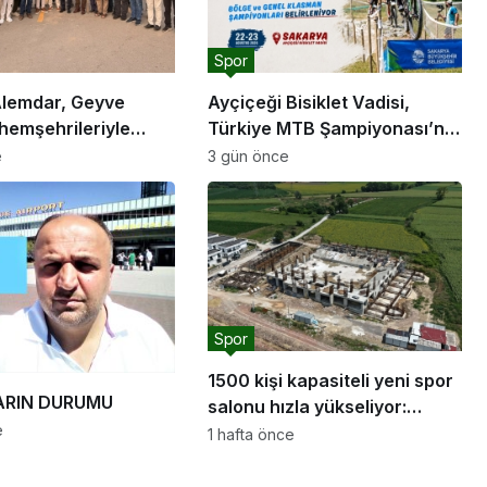
Spor
lemdar, Geyve
Ayçiçeği Bisiklet Vadisi,
hemşehrileriyle
Türkiye MTB Şampiyonası’na
ev sahipliği yapacak
e
3 gün önce
rını hayata
e devam edeceğiz”
Spor
1500 kişi kapasiteli yeni spor
RIN DURUMU
salonu hızla yükseliyor:
e
“Salon sporları için güçlü bir
1 hafta önce
altyapı oluşturuyoruz”