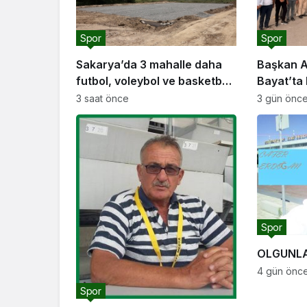
Spor
Spor
Sakarya’da 3 mahalle daha
Başkan A
futbol, voleybol ve basketbol
Bayat’ta 
sahasına kavuşuyor
buluştu: “Gençlik ve spor
3 saat önce
3 gün önc
yatırımla
geçirmey
Spor
OLGUNLA
4 gün önc
Spor