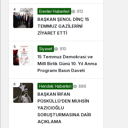
4
912
Erenler Haberleri
BAŞKAN ŞENOL DİNÇ 15
TEMMUZ GAZİLERİNİ
ZİYARET ETTİ
5
910
Siyaset
15 Temmuz Demokrasi ve
Millî Birlik Günü 10. Yıl Anma
Programı Basın Daveti
6
886
Hendek Haberleri
BAŞKAN İRFAN
PÜSKÜLLÜ’DEN MUHSİN
YAZICIOĞLU
SORUŞTURMASINA DAİR
AÇIKLAMA