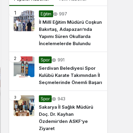
1
997
Eğitim
İl Millî Eğitim Müdürü Coşkun
Bakırtaş, Adapazarı’nda
Yapımı Süren Okullarda
İncelemelerde Bulundu
2
991
Spor
Serdivan Belediyesi Spor
Kulübü Karate Takımından İl
Seçmelerinde Önemli Başarı
3
943
Spor
Sakarya İl Sağlık Müdürü
Doç. Dr. Kayhan
Özdemir’den ASKF’ye
Ziyaret