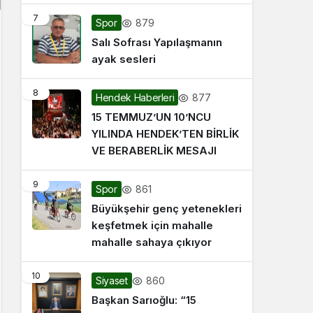
7
879
Spor
Salı Sofrası Yapılaşmanın
ayak sesleri
8
877
Hendek Haberleri
15 TEMMUZ’UN 10’NCU
YILINDA HENDEK’TEN BİRLİK
VE BERABERLİK MESAJI
9
861
Spor
Büyükşehir genç yetenekleri
keşfetmek için mahalle
mahalle sahaya çıkıyor
10
860
Siyaset
Başkan Sarıoğlu: “15