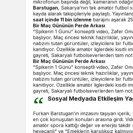
mikrofonun başında değil, kameranın odağınd
Barstugan
, Sakarya’nın tek amatör futbol 
kayda alarak takipçileriyle paylaştı. Yayınla
saat içinde 11 bin izlenme
barajını aşarak 25
Bir Maç Gününün Perde Arkası
“Spikerin 1 Günü” konseptli video, Zafer Oma
başlıyor. Maç öncesi teknik hazırlıklar, ya
nabzını tutan görüntüler, izleyicilere bir fu
kanıtlıyor. Özellikle amatör liglerdeki kısıt
gayreti, Sakaryalı futbolseverlerden tam not 
Bir Maç Gününün Perde Arkası
“Spikerin 1 Günü” konseptli video, Zafer Oma
başlıyor. Maç öncesi teknik hazırlıklar, ya
nabzını tutan görüntüler, izleyicilere bir fu
kanıtlıyor. Özellikle amatör liglerdeki kısıt
gayreti, Sakaryalı futbolseverlerden tam not 
Sosyal Medyada Etkileşim Y
Furkan Barstugan’ın imzasını taşıyan içerik,
en çok konuşulan konuları arasına girdi. Vi
amatör spora kattığı değer ve enerjisi takdir e
heyecanlı” ve “Emeklerin karşılıksız kalmıyor