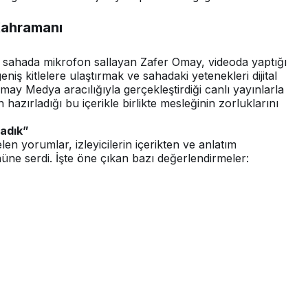
Kahramanı
r sahada mikrofon sallayan Zafer Omay, videoda yaptığı
ş kitlelere ulaştırmak ve sahadaki yetenekleri dijital
ay Medya aracılığıyla gerçekleştirdiği canlı yayınlarla
hazırladığı bu içerikle birlikte mesleğinin zorluklarını
şadık”
n yorumlar, izleyicilerin içerikten ve anlatım
ne serdi. İşte öne çıkan bazı değerlendirmeler: