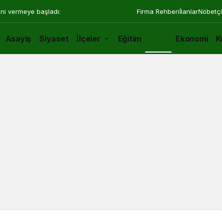
ini vermeye başladı:
Firma Rehberi
İlanlar
Nöbetçi
Asayiş
Siyaset
İlçeler
Eğitim
Spor
Ekonomi
K