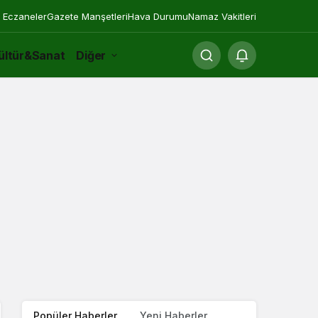
 Eczaneler
Gazete Manşetleri
Hava Durumu
Namaz Vakitleri
ültür&Sanat
Diğer
Popüler Haberler
Yeni Haberler