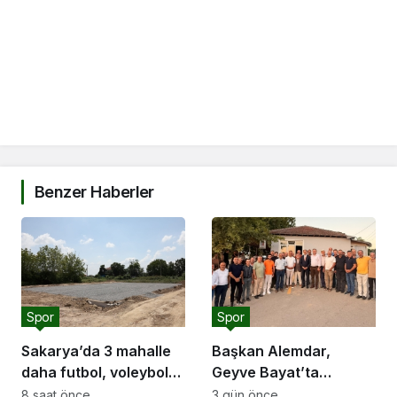
Benzer Haberler
Spor
Spor
Sakarya’da 3 mahalle
Başkan Alemdar,
daha futbol, voleybol
Geyve Bayat’ta
ve basketbol sahasına
hemşehrileriyle
8 saat önce
3 gün önce