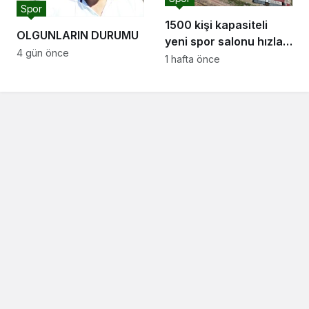
Spor
1500 kişi kapasiteli
OLGUNLARIN DURUMU
yeni spor salonu hızla
4 gün önce
yükseliyor: “Salon
1 hafta önce
sporları için güçlü bir
altyapı oluşturuyoruz”