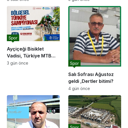
kavuşuyor
buluştu: “Gençlik ve
spor yatırımlarını
hayata geçirmeye
devam edeceğiz”
Spor
Ayçiçeği Bisiklet
Vadisi, Türkiye MTB
Şampiyonası’na ev
3 gün önce
Spor
sahipliği yapacak
Salı Sofrası Ağustoz
geldi ,Dertler bitimi?
4 gün önce
Spor