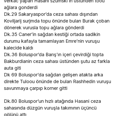
verkac yapan Hasani szumski in üstünden toou
ağlara gonderdi
Dk.29 Sakaryaspor’da ceza sahası dışından
Koviljarij surjmda topu önünde bulan Burak çoban
dönerek vurusla topu ağlara gönderdi
Dk.35 Caner’in sağdan kestiği ortada sadikin
durumu kafayla tamamlayan Emre’nin vuruşu
kalecide kaldı
Dk.36 Boluspor’da Barış’ın içeri çevirdiği topta
Bakburdianin ceza sahası üstünden şutu az farkla
auta giti
Dk 69 Boluspor’da sağdan gelişen atakta arka
direkte Tuloou önünde de bulan Rashhedin vuruşu
savunmaya çarpıp korner gitti
Dk.80 Boluspor’un hızlı atağında Hasani ceza
sahasında düzgün vuruşla takımının üçüncü
gölünü attı