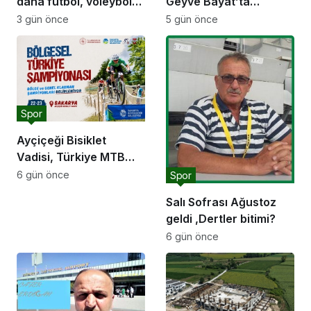
daha futbol, voleybol
Geyve Bayat’ta
ve basketbol sahasına
hemşehrileriyle
3 gün önce
5 gün önce
kavuşuyor
buluştu: “Gençlik ve
spor yatırımlarını
hayata geçirmeye
devam edeceğiz”
Spor
Ayçiçeği Bisiklet
Vadisi, Türkiye MTB
Şampiyonası’na ev
6 gün önce
Spor
sahipliği yapacak
Salı Sofrası Ağustoz
geldi ,Dertler bitimi?
6 gün önce