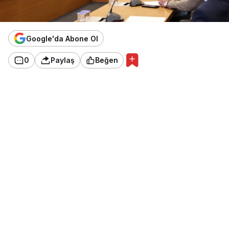
Google'da Abone Ol
0
Paylaş
Beğen