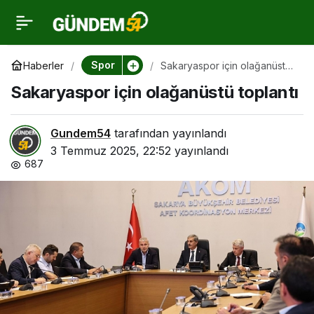
Sakaryaspor için
0
olağanüstü toplantı
Spor
Haberler
Sakaryaspor için olağanüstü
toplantı
Sakaryaspor için olağanüstü toplantı
Gundem54
tarafından yayınlandı
3 Temmuz 2025, 22:52
yayınlandı
687