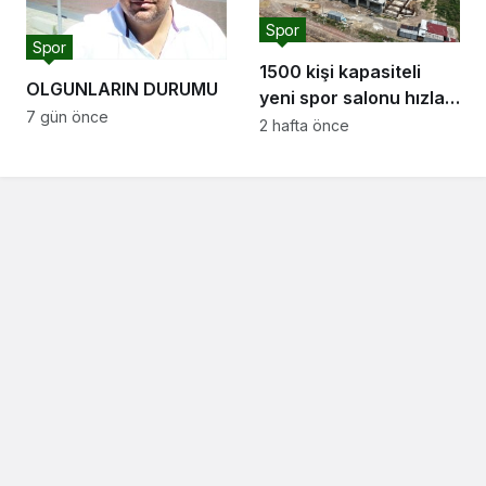
Spor
Spor
1500 kişi kapasiteli
OLGUNLARIN DURUMU
yeni spor salonu hızla
7 gün önce
yükseliyor: “Salon
2 hafta önce
sporları için güçlü bir
altyapı oluşturuyoruz”