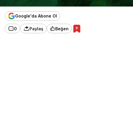
Google'da Abone Ol
0
Paylaş
Beğen