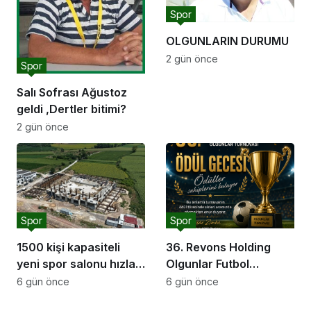
Spor
OLGUNLARIN DURUMU
2 gün önce
Spor
Salı Sofrası Ağustoz
geldi ,Dertler bitimi?
2 gün önce
Spor
Spor
1500 kişi kapasiteli
36. Revons Holding
yeni spor salonu hızla
Olgunlar Futbol
yükseliyor: “Salon
Turnuvası’nda Final
6 gün önce
6 gün önce
sporları için güçlü bir
Heyecanı Başlıyor