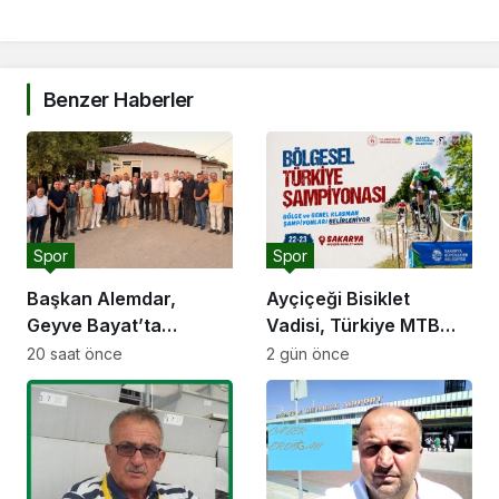
Benzer Haberler
Spor
Spor
Başkan Alemdar,
Ayçiçeği Bisiklet
Geyve Bayat’ta
Vadisi, Türkiye MTB
hemşehrileriyle
Şampiyonası’na ev
20 saat önce
2 gün önce
buluştu: “Gençlik ve
sahipliği yapacak
spor yatırımlarını
hayata geçirmeye
devam edeceğiz”