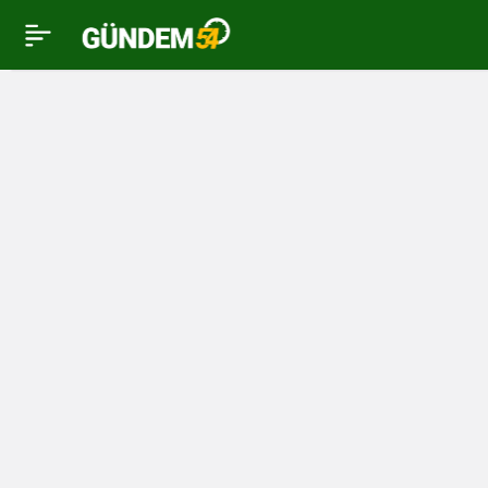
Sakaryaspor Teknik
0
Direktörü İlker Püren’in
Keçiörengücü Maçı
Sonu Açıklamaları