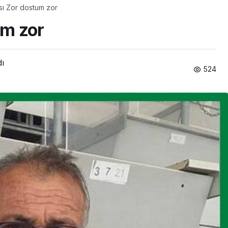
Salı Sofrası Zor dostum zor
um zor
dı
524