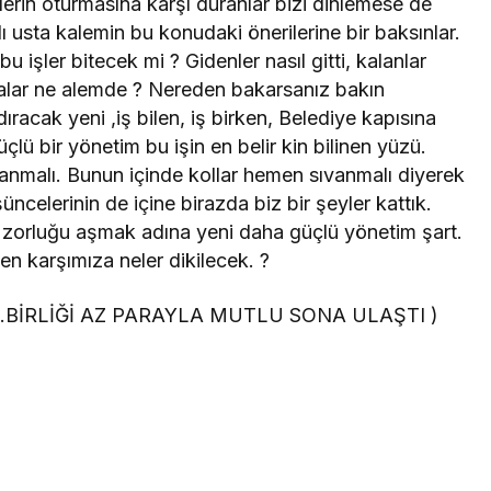
erin oturmasına karşı duranlar bizi dinlemese de
ı usta kalemin bu konudaki önerilerine bir baksınlar.
 işler bitecek mi ? Gidenler nasıl gitti, kalanlar
yalar ne alemde ? Nereden bakarsanız bakın
racak yeni ,iş bilen, iş birken, Belediye kapısına
lü bir yönetim bu işin en belir kin bilinen yüzü.
lanmalı. Bunun içinde kollar hemen sıvanmalı diyerek
ncelerinin de içine birazda biz bir şeyler kattık.
bu zorluğu aşmak adına yeni daha güçlü yönetim şart.
n karşımıza neler dikilecek. ?
BİRLİĞİ AZ PARAYLA MUTLU SONA ULAŞTI )