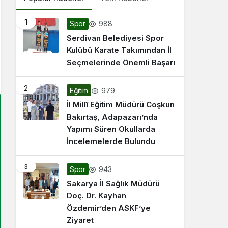
1
988
Spor
Serdivan Belediyesi Spor
Kulübü Karate Takımından İl
Seçmelerinde Önemli Başarı
2
979
Eğitim
İl Millî Eğitim Müdürü Coşkun
Bakırtaş, Adapazarı’nda
Yapımı Süren Okullarda
İncelemelerde Bulundu
3
943
Spor
Sakarya İl Sağlık Müdürü
Doç. Dr. Kayhan
Özdemir’den ASKF’ye
Ziyaret