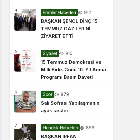
4
912
Erenler Haberleri
BAŞKAN ŞENOL DİNÇ 15
TEMMUZ GAZİLERİNİ
ZİYARET ETTİ
5
910
Siyaset
15 Temmuz Demokrasi ve
Millî Birlik Günü 10. Yıl Anma
Programı Basın Daveti
6
879
Spor
Salı Sofrası Yapılaşmanın
ayak sesleri
7
866
Hendek Haberleri
BAŞKAN İRFAN