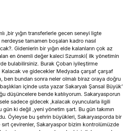
 ,bir yığın transferlerle gecen seneyi ligte
içi nerdeyse tamamen boşalan kadro nasıl
cak?. Gidenlerin bir yığın elde kalanların çok az
alan en önemli değer kaleci Szumski( ilk yönetimin
erde bulabilirsiniz. Burak Çoban iyileştirme
r. Kalacak ve gidecekler Medyada çarşaf çarşaf
m, ben bundan sonra neler olmalı biraz oraya doğru
 başlıkları içinde usta yazar Sakaryalı Şansal Büyük’
uğu düşüncelere bende katılıyorum. Sakaryasporun
sele sadece gidecek ,kalacak oyuncularla ilgili
u gün ki değil ,yeni yönetim şart. Bu gün takımın
du. Öyleyse bu şehrin büyükleri, Sakaryasporda bir
e sırt çevirenler, Sakaryaspor bizim kontrolümüzde