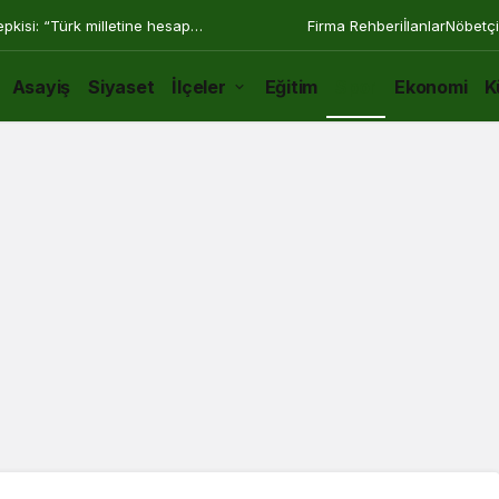
epkisi: “Türk milletine hesap
Firma Rehberi
İlanlar
Nöbetçi
Asayiş
Siyaset
İlçeler
Eğitim
Spor
Ekonomi
K