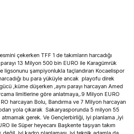
smini çekerken TFF 1 de takımların harcadığı
la parayı 13 Milyon 500 bin EURO ile Karagümrük
e ligsonunu şampiyonlukla taçlandıran Kocaelispor
harcadığı bu para yüküyle ancak playofu direk
gücü ,küme düşerken ,aynı parayı harcayan Amed
rcama limitlerine göre anlatmaya,.9 Milyon EURO
EURO harcayan Bolu, Bandırma ve 7 Milyon harcayan
çodan yola çıkarak Sakaryasporunda 5 milyon 55
 atmamak gerek. Ve Gençlerbirliği, iyi planlama ,iyi
EURO ile Süper heyecanı Başkente taşıyan takım
eğil, iyi kadro planlaması ,iyi teknik adamla da