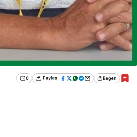
Paylaş
0
Beğen