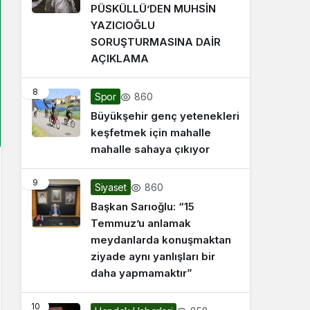
PÜSKÜLLÜ’DEN MUHSİN
YAZICIOĞLU
SORUŞTURMASINA DAİR
AÇIKLAMA
8
860
Spor
Büyükşehir genç yetenekleri
keşfetmek için mahalle
mahalle sahaya çıkıyor
9
860
Siyaset
Başkan Sarıoğlu: “15
Temmuz’u anlamak
meydanlarda konuşmaktan
ziyade aynı yanlışları bir
daha yapmamaktır”
10