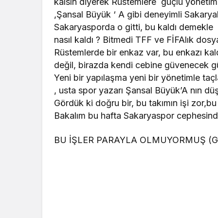
kalsın diyerek Rüstemlere güçlü yönetiml
,Şansal Büyük ‘ A gibi deneyimli Sakaryal
Sakaryasporda o gitti, bu kaldı demekle bu
nasıl kaldı ? Bitmedi TFF ve FİFAlık dos
Rüstemlerde bir enkaz var, bu enkazı kaldı
değil, birazda kendi cebine güvenecek güç
Yeni bir yapılaşma yeni bir yönetimle taç
, usta spor yazarı Şansal Büyük’A nın düşü
Gördük ki doğru bir, bu takımın işi zor,
Bakalım bu hafta Sakaryaspor cephesinde
BU İŞLER PARAYLA OLMUYORMUŞ (G.