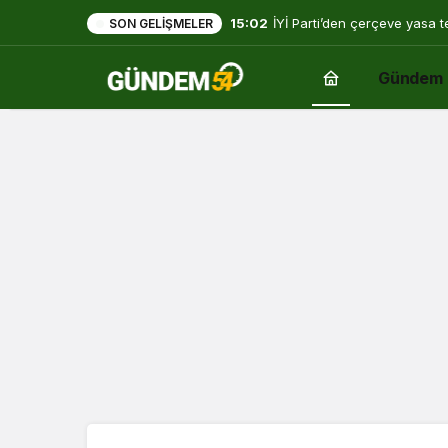
15:02
İYİ Parti’den çerçeve yasa t
SON GELIŞMELER
vereceksiniz”
Gündem