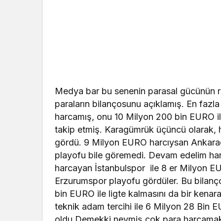
Medya bar bu senenin parasal gücünün re
paraların bilançosunu açıklamış. En faz
harcamış, onu 10 Milyon 200 bin EURO il
takip etmiş. Karagümrük üçüncü olarak, 
gördü. 9 Milyon EURO harcıysan Ankara
playofu bile göremedi. Devam edelim ha
harcayan İstanbulspor ile 8 er Milyon 
Erzurumspor playofu gördüler. Bu bilan
bin EURO ile ligte kalmasını da bir kenara
teknik adam tercihi ile 6 Milyon 28 Bin 
oldu.Demekki neymiş çok para harcamak d