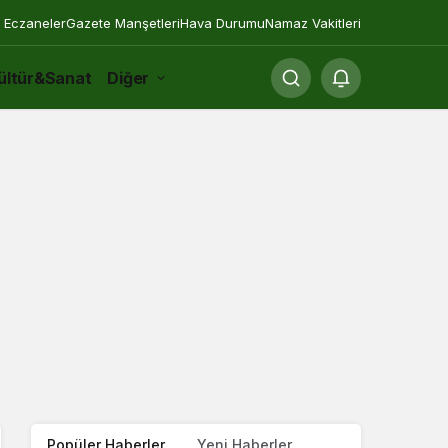
 Eczaneler
Gazete Manşetleri
Hava Durumu
Namaz Vakitleri
ültür&Sanat
Diğer
Popüler Haberler
Yeni Haberler