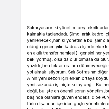
Sakaryaspor iki yönetim ,beş teknik adamlı
kalmakla taclandırdı. Şimdi artık kadro 
yenilenecek ,han ki yönetimle bu işler ola
olduğu gecen yılın kadrosu içinde elde k
en akıllı transfer hamlesi ) gerisini her y
bekliyormuş, olsa da olur olmasa da olu
yazıldı ,ben tekrar oralara dönmeyeceği
yol almak istiyorum. Salı Sofrasının diğer
A nın yeni sezon için erken ortaya koyd
yeni sezonda işi hiçte kolay değil. Bu me
değil, bu işte en önemli sorun yönetim ,b
başında olanlara güven endeksi dibe vur
türlü dışarıdan içeriden güçlü yönetimler