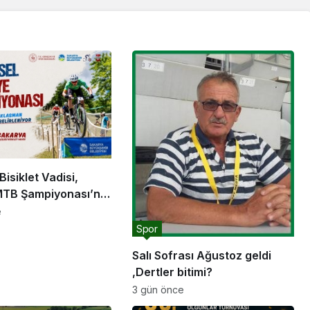
Bisiklet Vadisi,
MTB Şampiyonası’na
iği yapacak
e
Spor
Salı Sofrası Ağustoz geldi
,Dertler bitimi?
3 gün önce