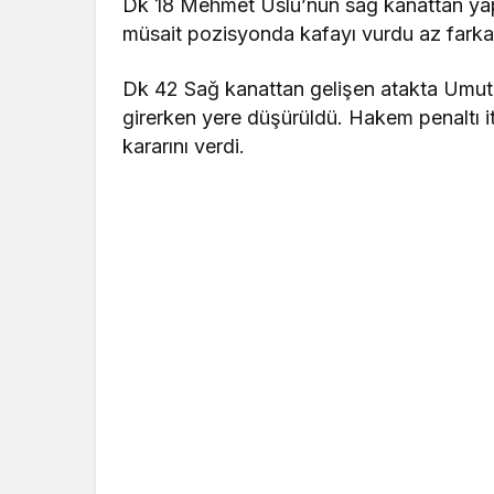
Dk 18 Mehmet Uslu’nun sağ kanattan yapt
müsait pozisyonda kafayı vurdu az farka 
Dk 42 Sağ kanattan gelişen atakta Umut
girerken yere düşürüldü. Hakem penaltı 
kararını verdi.