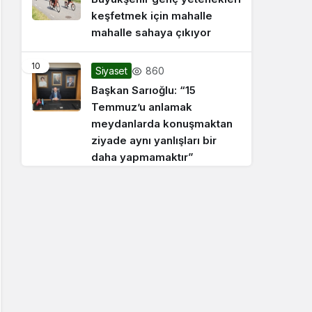
keşfetmek için mahalle
mahalle sahaya çıkıyor
10
860
Siyaset
Başkan Sarıoğlu: “15
Temmuz’u anlamak
meydanlarda konuşmaktan
ziyade aynı yanlışları bir
daha yapmamaktır”