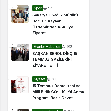
3
943
Spor
Sakarya İl Sağlık Müdürü
Doç. Dr. Kayhan
Özdemir’den ASKF’ye
Ziyaret
4
912
Erenler Haberleri
BAŞKAN ŞENOL DİNÇ 15
TEMMUZ GAZİLERİNİ
ZİYARET ETTİ
5
910
Siyaset
15 Temmuz Demokrasi ve
Millî Birlik Günü 10. Yıl Anma
Programı Basın Daveti
6