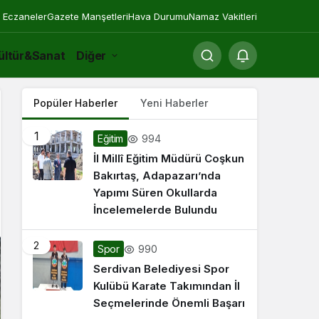
 Eczaneler
Gazete Manşetleri
Hava Durumu
Namaz Vakitleri
ültür&Sanat
Diğer
Popüler Haberler
Yeni Haberler
1
994
Eğitim
İl Millî Eğitim Müdürü Coşkun
Bakırtaş, Adapazarı’nda
Yapımı Süren Okullarda
İncelemelerde Bulundu
2
990
Spor
Serdivan Belediyesi Spor
Kulübü Karate Takımından İl
Seçmelerinde Önemli Başarı