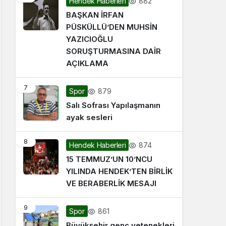
882
Hendek Haberleri
BAŞKAN İRFAN
PÜSKÜLLÜ’DEN MUHSİN
YAZICIOĞLU
SORUŞTURMASINA DAİR
AÇIKLAMA
7
879
Spor
Salı Sofrası Yapılaşmanın
ayak sesleri
8
874
Hendek Haberleri
15 TEMMUZ’UN 10’NCU
YILINDA HENDEK’TEN BİRLİK
VE BERABERLİK MESAJI
9
861
Spor
Büyükşehir genç yetenekleri