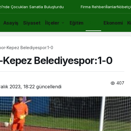
zi’nde Çocukları Sanatla Buluşturdu
Firma Rehberi
İlanlar
Nöbetçi
Asayiş
Siyaset
İlçeler
Eğitim
Spor
Ekonomi
K
por-Kepez Belediyespor:1-0
-Kepez Belediyespor:1-0
407
alık 2023, 18:22
güncellendi