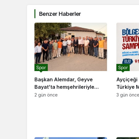
Benzer Haberler
Spor
Spor
Başkan Alemdar, Geyve
Ayçiçeği 
Bayat’ta hemşehrileriyle
Türkiye 
buluştu: “Gençlik ve spor
ev sahipl
2 gün önce
3 gün önc
yatırımlarını hayata
geçirmeye devam edeceğiz”