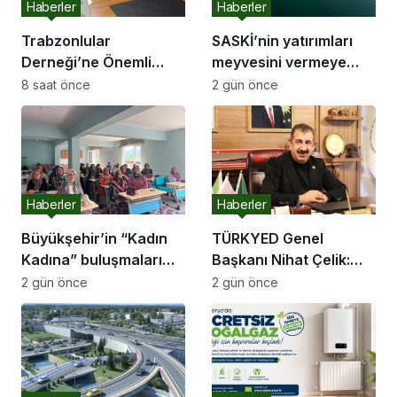
Haberler
Haberler
Trabzonlular
SASKİ’nin yatırımları
Derneği’ne Önemli
meyvesini vermeye
Ziyaret
başladı:
8 saat önce
2 gün önce
Haberler
Haberler
Büyükşehir’in “Kadın
TÜRKYED Genel
Kadına” buluşmaları
Başkanı Nihat Çelik:
Akyazı’da devam etti
“Gençliğine Sahip
2 gün önce
2 gün önce
Çıkmayan Milletler
Geleceğini İnşa
Edemez”