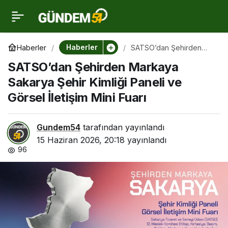
SATSO’dan Şehirden
0
Markaya Sakarya Şehir
Haberler
Haberler
SATSO’dan Şehirden
Markaya Sakarya Şehir
SATSO’dan Şehirden Markaya
Kimliği Paneli ve Görsel
Kimliği Paneli ve Görsel
İletişim Mini Fuarı
Sakarya Şehir Kimliği Paneli ve
Görsel İletişim Mini Fuarı
İletişim Mini Fuarı
Gundem54
tarafından yayınlandı
15 Haziran 2026, 20:18
yayınlandı
96