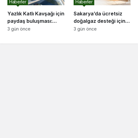
Haberler
Haberler
Yazlık Katlı Kavşağı için
Sakarya’da ücretsiz
paydaş buluşması:
doğalgaz desteği için
“İletişim kanallarımız
başvurular başladı
3 gün önce
3 gün önce
hep açık olacak”