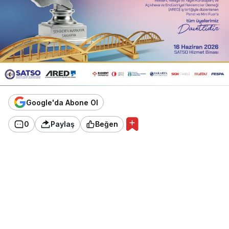
Google'da Abone Ol
0
Paylaş
Beğen