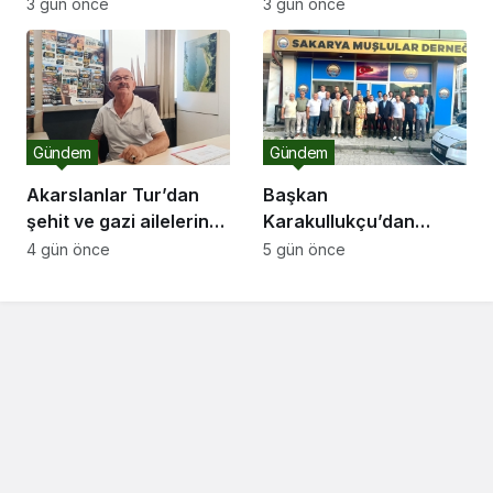
SARIBIYIK’a vefa
“Sakarya’ya değer
3 gün önce
3 gün önce
ziyareti
katan bir üniversite
inşa etmek istiyorum”
Gündem
Gündem
Akarslanlar Tur’dan
Başkan
şehit ve gazi ailelerine
Karakullukçu’dan
anlamlı destek
Sakarya Muşlular
4 gün önce
5 gün önce
Derneği’ne ziyaret