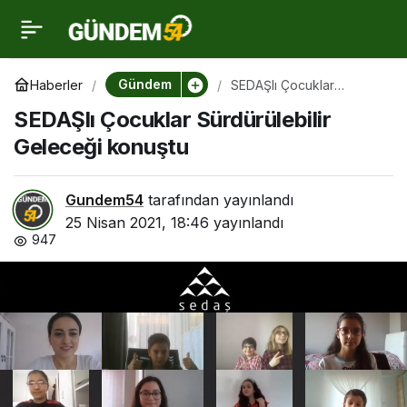
SEDAŞlı Çocuklar
0
Sürdürülebilir Geleceği
Gündem
Haberler
SEDAŞlı Çocuklar
Sürdürülebilir Geleceği
SEDAŞlı Çocuklar Sürdürülebilir
konuştu
konuştu
Geleceği konuştu
Gundem54
tarafından yayınlandı
25 Nisan 2021, 18:46
yayınlandı
947