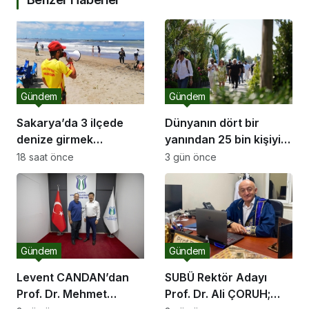
Gündem
Gündem
Sakarya’da 3 ilçede
Dünyanın dört bir
denize girmek
yanından 25 bin kişiyi
yasaklandı
ağırlayacak dev fuar
18 saat önce
3 gün önce
için geri sayım
Gündem
Gündem
Levent CANDAN’dan
SUBÜ Rektör Adayı
Prof. Dr. Mehmet
Prof. Dr. Ali ÇORUH;