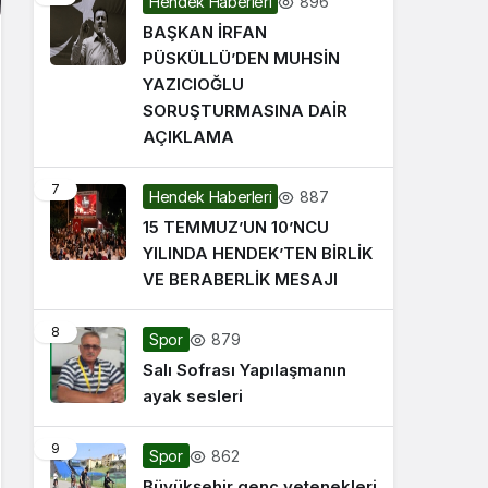
896
Hendek Haberleri
BAŞKAN İRFAN
PÜSKÜLLÜ’DEN MUHSİN
YAZICIOĞLU
SORUŞTURMASINA DAİR
AÇIKLAMA
7
887
Hendek Haberleri
15 TEMMUZ’UN 10’NCU
YILINDA HENDEK’TEN BİRLİK
VE BERABERLİK MESAJI
8
879
Spor
Salı Sofrası Yapılaşmanın
ayak sesleri
9
862
Spor
Büyükşehir genç yetenekleri