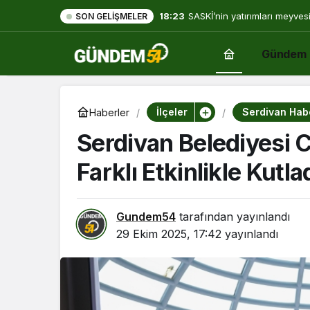
18:23
SASKİ’nin yatırımları meyves
SON GELIŞMELER
Gündem
İlçeler
Serdivan Habe
Haberler
Serdivan Belediyesi C
Farklı Etkinlikle Kutla
Gundem54
tarafından yayınlandı
29 Ekim 2025, 17:42
yayınlandı