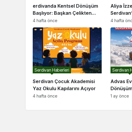
erdivanda Kentsel Dönüşüm
Aliya İzz
Başlıyor: Başkan Çelikten
Serdivan’
Davet
4 hafta önce
4 hafta ön
Serdivan Haberleri
Serdivan H
Serdivan Çocuk Akademisi
Advas Ev
Yaz Okulu Kapılarını Açıyor
Dönüşüm
Geçiliyor
4 hafta önce
1 ay önce