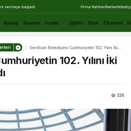
ini vermeye başladı:
Firma Rehberi
İlanlar
Nöbetçi
Asayiş
Siyaset
İlçeler
Eğitim
Spor
Ekonomi
K
rleri
Serdivan Belediyesi Cumhuriyetin 102. Yılını İki
Farklı Etkinlikle Kutladı
umhuriyetin 102. Yılını İki
dı
326