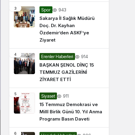
3
943
Spor
Sakarya İl Sağlık Müdürü
Doç. Dr. Kayhan
Özdemir’den ASKF’ye
Ziyaret
4
914
Erenler Haberleri
BAŞKAN ŞENOL DİNÇ 15
TEMMUZ GAZİLERİNİ
ZİYARET ETTİ
5
911
Siyaset
15 Temmuz Demokrasi ve
Millî Birlik Günü 10. Yıl Anma
Programı Basın Daveti
6