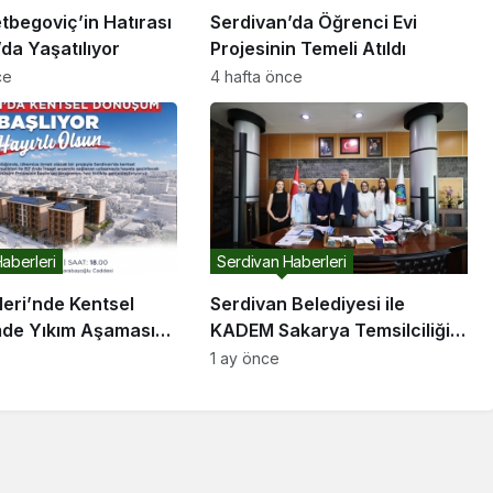
etbegoviç’in Hatırası
Serdivan’da Öğrenci Evi
da Yaşatılıyor
Projesinin Temeli Atıldı
ce
4 hafta önce
aberleri
Serdivan Haberleri
leri’nde Kentsel
Serdivan Belediyesi ile
de Yıkım Aşamasına
KADEM Sakarya Temsilciliği
Arasında İş Birliği Protokolü
1 ay önce
İmzalandı