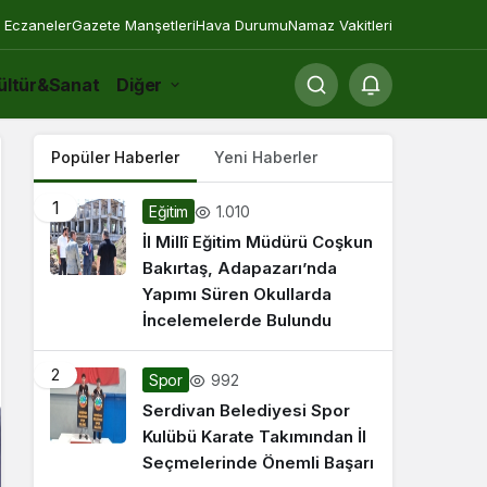
 Eczaneler
Gazete Manşetleri
Hava Durumu
Namaz Vakitleri
ültür&Sanat
Diğer
Popüler Haberler
Yeni Haberler
1
1.010
Eğitim
İl Millî Eğitim Müdürü Coşkun
Bakırtaş, Adapazarı’nda
Yapımı Süren Okullarda
İncelemelerde Bulundu
2
992
Spor
Serdivan Belediyesi Spor
Kulübü Karate Takımından İl
Seçmelerinde Önemli Başarı