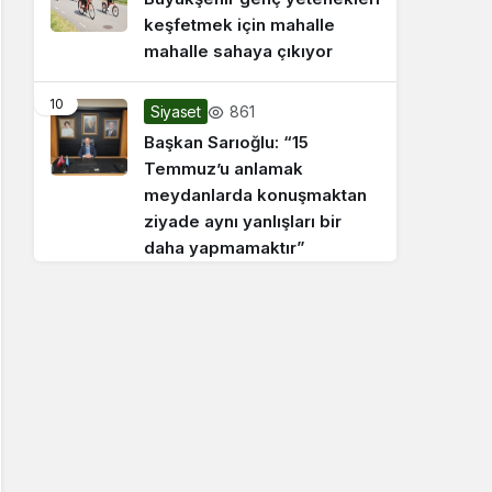
keşfetmek için mahalle
mahalle sahaya çıkıyor
10
861
Siyaset
Başkan Sarıoğlu: “15
Temmuz’u anlamak
meydanlarda konuşmaktan
ziyade aynı yanlışları bir
daha yapmamaktır”