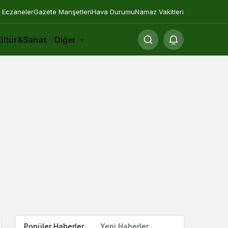
 Eczaneler
Gazete Manşetleri
Hava Durumu
Namaz Vakitleri
ültür&Sanat
Diğer
Popüler Haberler
Yeni Haberler