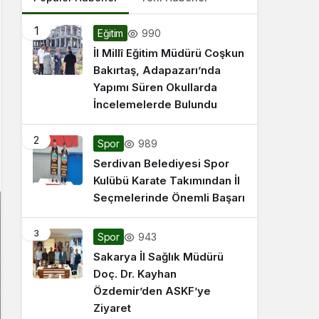
1
990
Eğitim
İl Millî Eğitim Müdürü Coşkun
Bakırtaş, Adapazarı’nda
Yapımı Süren Okullarda
İncelemelerde Bulundu
2
989
Spor
Serdivan Belediyesi Spor
Kulübü Karate Takımından İl
Seçmelerinde Önemli Başarı
3
943
Spor
Sakarya İl Sağlık Müdürü
Doç. Dr. Kayhan
Özdemir’den ASKF’ye
Ziyaret