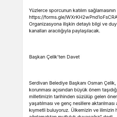
Yüzlerce sporcunun katılım sağlamasının
https://forms.gle/WXrKH2wPnd1oFsCRA w
Organizasyona ilişkin detaylı bilgi ve duy
kanalları aracılığıyla paylaşılacak.
Başkan Çelik’ten Davet
Serdivan Belediye Başkanı Osman Çelik, g
korunması açısından büyük önem taşıdığın
milletimizin tarihinden süzülüp gelen öne
yaşatılması ve genç nesillere aktarılmas
kıymetli buluyoruz. Ülkemizin ve ilimizin
ağırlamaktan mutluluk duyacağız” dedi.