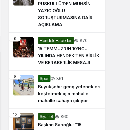
PÜSKÜLLÜ’DEN MUHSİN
YAZICIOĞLU
SORUŞTURMASINA DAİR
AÇIKLAMA
8
870
Hendek Haberleri
15 TEMMUZ’UN 10’NCU
YILINDA HENDEK’TEN BİRLİK
VE BERABERLİK MESAJI
9
861
Spor
Büyükşehir genç yetenekleri
keşfetmek için mahalle
mahalle sahaya çıkıyor
10
860
Siyaset
Başkan Sarıoğlu: “15