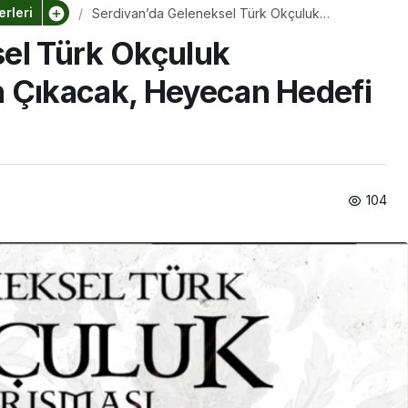
rleri
Serdivan’da Geleneksel Türk Okçuluk
Yarışması: Ok Yaydan Çıkacak, Heyecan Hedefi
el Türk Okçuluk
Serdivan’da Bulacak
n Çıkacak, Heyecan Hedefi
104