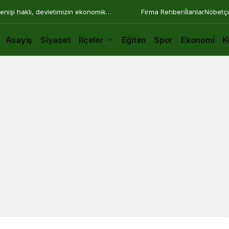
enişi haklı, devletimizin ekonomik
Firma Rehberi
İlanlar
Nöbetçi
Asayiş
Siyaset
İlçeler
Eğitim
Spor
Ekonomi
K