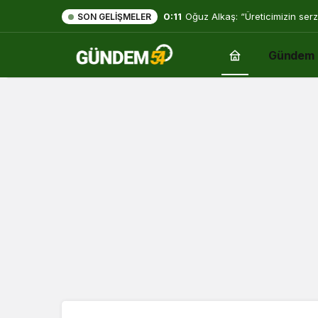
0:11
Oğuz Alkaş: “Üreticimizin serz
SON GELIŞMELER
mücadelesi de ortadadır.”
Gündem