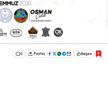
Paylaş
0
Beğen