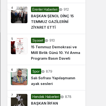
4
912
Erenler Haberleri
BAŞKAN ŞENOL DİNÇ 15
TEMMUZ GAZİLERİNİ
ZİYARET ETTİ
5
910
Siyaset
15 Temmuz Demokrasi ve
Millî Birlik Günü 10. Yıl Anma
Programı Basın Daveti
6
879
Spor
Salı Sofrası Yapılaşmanın
ayak sesleri
7
878
Hendek Haberleri
BAŞKAN İRFAN